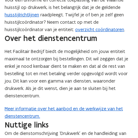
v
huisstijl op drukwerk, is het belangrijk dat je de geldende
e
huisstijlrichtlijnen
raadpleegt. Twijfel je of ben je zelf geen
n
huisstijlcoördinator? Neem contact op met de
s
huisstijlcoördinator van je entiteit:
overzicht coördinatoren
.
t
Over het dienstencentrum
e
r
Het Facilitair Bedrijf biedt de mogelijkheid om jouw entiteit
)
maximaal te ontzorgen bij bestellingen. Dit wil zeggen dat je
enkel je nood kenbaar dient te maken en dat al de rest van
bestelling tot en met betaling verder opgevolgd wordt voor
jou. Dit kan voor een gamma van diensten, waaronder
drukwerk. Als je dit wenst, dien je aan te sluiten bij het
dienstencentrum.
Meer informatie over het aanbod en de werkwijze van het
dienstencentrum.
Nuttige links
Om de dienstomschrijving ‘Drukwerk’ en de handleiding van