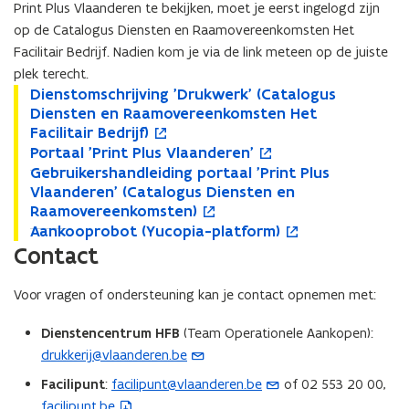
Print Plus Vlaanderen te bekijken, moet je eerst ingelogd zijn
op de Catalogus Diensten en Raamovereenkomsten Het
Facilitair Bedrijf. Nadien kom je via de link meteen op de juiste
plek terecht.
D
Dienstomschrijving 'Drukwerk' (Catalogus
D
o
i
Diensten en Raamovereenkomsten Het
i
p
e
Facilitair Bedrijf)
e
e
n
P
n
n
Portaal 'Print Plus Vlaanderen'
P
o
s
o
s
t
G
o
p
Gebruikershandleiding portaal 'Print Plus
G
o
t
r
t
i
e
r
e
Vlaanderen' (Catalogus Diensten en
e
p
o
t
o
n
b
t
n
Raamovereenkomsten)
b
e
m
a
m
n
r
a
t
A
r
n
Aankooprobot (Yucopia-platform)
A
o
s
a
s
i
u
a
i
a
u
t
Contact
a
p
c
l
c
e
i
l
n
n
i
i
n
e
h
'
h
u
k
'
n
k
k
n
k
n
Voor vragen of ondersteuning kan je contact opnemen met:
r
P
r
w
e
P
i
o
e
n
o
t
i
r
i
v
r
r
e
o
r
i
o
i
Dienstencentrum HFB
(Team Operationele Aankopen):
j
i
j
e
s
i
u
p
s
e
p
n
drukkerij@vlaanderen.be
(
v
n
v
n
h
n
w
r
h
u
r
n
o
i
t
i
s
a
t
v
o
a
w
o
i
Facilipunt
:
facilipunt@vlaanderen.be
of 02 553 20 00,
(
n
P
p
n
t
n
P
e
b
n
v
b
e
facilipunt.be
(
o