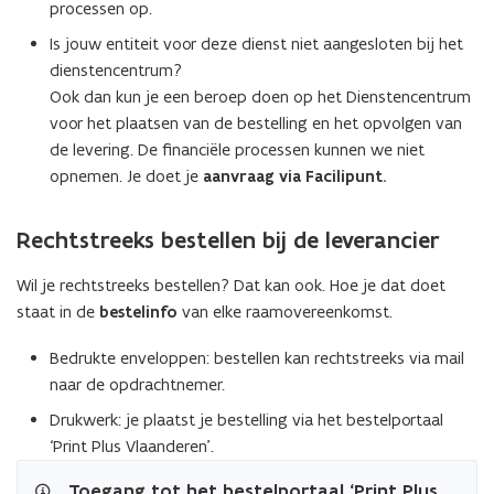
n
k
n
u
k
processen op.
k
w
k
w
w
Is jouw entiteit voor deze dienst niet aangesloten bij het
o
e
o
v
e
dienstencentrum?
m
r
m
e
r
s
Ook dan kun je een beroep doen op het Dienstencentrum
k
s
n
k
t
-
t
s
voor het plaatsen van de bestelling en het opvolgen van
-
b
P
b
t
P
de levering. De financiële processen kunnen we niet
e
r
e
e
r
opnemen. Je doet je
aanvraag via Facilipunt.
d
i
d
r
i
r
n
r
n
Rechtstreeks bestellen bij de leverancier
u
t
u
t
k
P
k
P
t
l
t
Wil je rechtstreeks bestellen? Dat kan ook. Hoe je dat doet
l
e
u
e
u
staat in de
bestelinfo
van elke raamovereenkomst.
e
s
e
s
n
V
n
V
Bedrukte enveloppen: bestellen kan rechtstreeks via mail
v
l
v
l
naar de opdrachtnemer.
e
a
e
a
Drukwerk: je plaatst je bestelling via het bestelportaal
l
a
l
a
o
n
o
‘Print Plus Vlaanderen’.
n
p
d
p
d
Toegang tot het bestelportaal ‘Print Plus
p
p