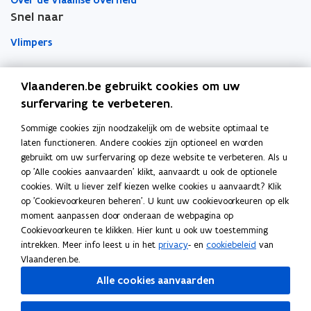
Over de Vlaamse overheid
D
D
P
w
i
P
i
i
a
a
Snel naar
i
i
l
l
v
c
n
n
r
e
t
e
u
u
e
a
Vlimpers
n
n
k
n
n
s
s
i
n
t
i
i
l
s
s
V
V
e
s
i
Facilipunt
t
t
l
e
e
e
l
)
Vlaanderen.be gebruikt cookies om uw
t
e
e
e
a
a
u
u
m
surfervaring te verbeteren.
o
Orafin
n
e
)
n
a
a
w
w
b
e
p
Dit is een website van
e
n
r
n
v
v
o
Sommige cookies zijn noodzakelijk om de website optimaal te
n
n
d
d
e
)
e
e
r
laten functioneren. Andere cookies zijn optioneel en worden
Agentschap Overheidspersoneel
R
R
e
e
n
gebruikt om uw surfervaring op deze website te verbeteren. Als u
n
n
d
a
a
r
r
t
op 'Alle cookies aanvaarden' klikt, aanvaardt u ook de optionele
Het Facilitair Bedrijf
s
s
a
a
e
e
i
cookies. Wilt u liever zelf kiezen welke cookies u aanvaardt? Klik
m
m
n
t
t
n
op 'Cookievoorkeuren beheren'. U kunt uw cookievoorkeuren op elk
n
o
Digitaal Vlaanderen
o
'
'
e
e
moment aanpassen door onderaan de webpagina op
n
v
v
(
(
r
r
Cookievoorkeuren te klikken. Hier kunt u ook uw toestemming
e
i
e
C
Departement Kanselarij en Buitenlandse Zaken
C
intrekken. Meer info leest u in het
privacy
- en
cookiebeleid
van
r
r
a
a
e
Blijf op de hoogte
Vlaanderen.be.
e
e
t
t
u
e
Elke twee weken vind je op vrijdag de nieuwsbrief van
e
a
Alle cookies aanvaarden
a
w
n
n
l
l
Vlaanderen Intern in je mailbox.
v
k
k
o
o