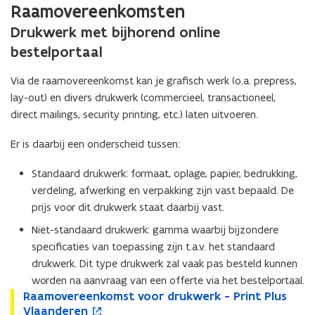
Raamovereenkomsten
Drukwerk met bijhorend online
bestelportaal
Via de raamovereenkomst kan je grafisch werk (o.a. prepress,
lay-out) en divers drukwerk (commercieel, transactioneel,
direct mailings, security printing, etc.) laten uitvoeren.
Er is daarbij een onderscheid tussen:
Standaard drukwerk: formaat, oplage, papier, bedrukking,
verdeling, afwerking en verpakking zijn vast bepaald. De
prijs voor dit drukwerk staat daarbij vast.
Niet-standaard drukwerk: gamma waarbij bijzondere
specificaties van toepassing zijn t.a.v. het standaard
drukwerk. Dit type drukwerk zal vaak pas besteld kunnen
worden na aanvraag van een offerte via het bestelportaal.
R
Raamovereenkomst voor drukwerk - Print Plus
R
o
a
Vlaanderen
a
p