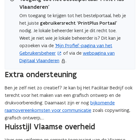
e
e
e
r
e
Vlaanderen’
r
n
e
n
e
Om toegang te krijgen tot het bestelportaal, heb je
n
n
het juiste
gebruikersrecht ‘PrintPlus Portaal’
nodig. Je lokale beheerder kent je dit recht toe.
Weet je niet wie je lokale beheerder is? Dit kan je
opzoeken via de
‘Mijn Profiel’-pagina van het
(
Gebruikersbeheer
of via de
webpagina van
o
Digitaal Vlaanderen
.
p
e
Extra ondersteuning
n
t
Ben je zelf niet zo creatief? Je kan bij Het Facilitair Bedrijf ook
i
terecht voor het maken van een grafisch ontwerp en de
n
drukvoorbereiding. Daarnaast zijn er nog
bijkomende
n
raamovereenkomsten voor communicatie
zoals copywriting,
i
grafisch ontwerp,...
e
Huisstijl Vlaamse overheid
u
w
Voor een uniforme en correcte toepassing van de Vlaamse