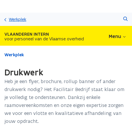
Overslaan
Zoeken
en
Werkplek
naar
de
VLAANDEREN INTERN
Menu
inhoud
voor personeel van de Vlaamse overheid
gaan
Gedaan
Werkplek
met
laden.
Drukwerk
U
bevindt
Heb je een flyer, brochure, rollup banner of ander
zich
drukwerk nodig? Het Facilitair Bedrijf staat klaar om
op:
je volledig te ondersteunen. Dankzij enkele
Drukwerk
raamovereenkomsten en onze eigen expertise zorgen
we voor een vlotte en kwalitatieve afhandeling van
jouw opdracht.