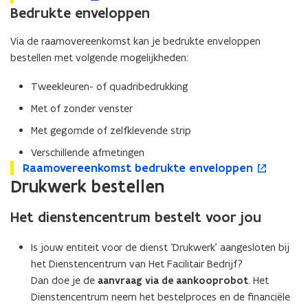
a
Bedrukte enveloppen
a
e
m
m
n
o
o
t
Via de raamovereenkomst kan je bedrukte enveloppen
v
v
i
bestellen met volgende mogelijkheden:
e
e
n
r
r
n
Tweekleuren- of quadribedrukking
e
e
i
Met of zonder venster
e
e
e
n
n
u
Met gegomde of zelfklevende strip
k
k
w
Verschillende afmetingen
o
o
v
R
Raamovereenkomst bedrukte enveloppen
m
R
o
m
e
a
Drukwerk bestellen
s
a
p
s
n
a
t
a
e
t
s
m
v
m
n
v
t
Het dienstencentrum bestelt voor jou
o
o
o
t
o
e
v
o
v
i
o
r
Is jouw entiteit voor de dienst ‘Drukwerk’ aangesloten bij
e
r
e
n
r
het Dienstencentrum van Het Facilitair Bedrijf?
r
d
r
n
d
Dan doe je de
aanvraag via de aankooprobot
. Het
e
r
e
i
r
e
Dienstencentrum neem het bestelproces en de financiële
u
e
e
u