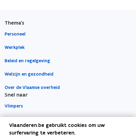
a
i
o
c
n
p
e
k
i
Thema's
b
e
e
o
d
e
Personeel
o
i
r
Werkplek
k
n
l
o
o
i
Beleid en regelgeving
p
p
n
e
e
k
Welzijn en gezondheid
n
n
n
t
t
a
Over de Vlaamse overheid
i
i
a
Snel naar
n
n
r
Vlimpers
n
n
k
i
i
l
Facilipunt
e
e
e
Vlaanderen.be gebruikt cookies om uw
u
u
m
surfervaring te verbeteren.
o
Orafin
w
w
b