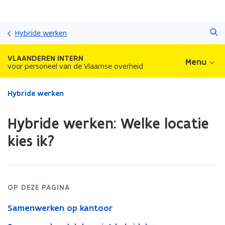
Overslaan
Zoeken
en
Hybride werken
naar
de
VLAANDEREN INTERN
Menu
inhoud
voor personeel van de Vlaamse overheid
gaan
Gedaan
Hybride werken
met
laden.
Hybride werken: Welke locatie
U
bevindt
kies ik?
zich
op:
Hybride
werken:
Welke
OP DEZE PAGINA
locatie
Samenwerken op kantoor
kies
ik?