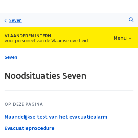
Overslaan
Zoeken
en
Seven
naar
de
VLAANDEREN INTERN
Menu
inhoud
voor personeel van de Vlaamse overheid
gaan
Gedaan
Seven
met
laden.
Noodsituaties Seven
U
bevindt
zich
op:
Noodsituaties
OP DEZE PAGINA
Seven
Maandelijkse test van het evacuatiealarm
Evacuatieprocedure