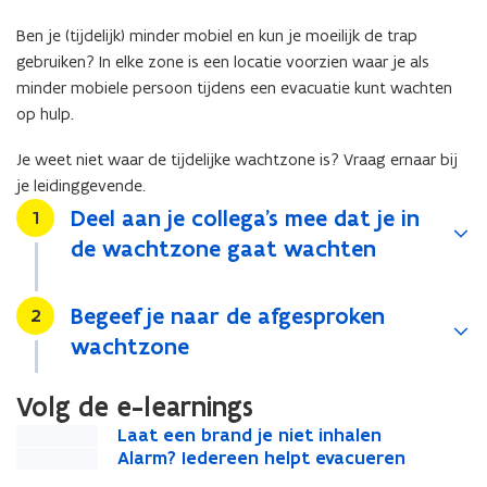
Ben je (tijdelijk) minder mobiel en kun je moeilijk de trap
gebruiken? In elke zone is een locatie voorzien waar je als
minder mobiele persoon tijdens een evacuatie kunt wachten
op hulp.
Je weet niet waar de tijdelijke wachtzone is? Vraag ernaar bij
je leidinggevende.
Deel aan je collega's mee dat je in
Stap
1
de wachtzone gaat wachten
Begeef je naar de afgesproken
Stap
2
wachtzone
Volg de e-learnings
L
Laat een brand je niet inhalen
L
a
A
Alarm? Iedereen helpt evacueren
a
A
a
l
a
l