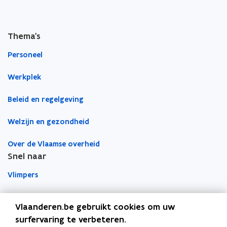
u
n
u
n
u
e
e
e
w
e
e
u
u
m
v
r
r
w
e
w
b
e
Thema's
e
n
v
v
o
n
n
s
Personeel
e
e
r
t
n
n
d
e
Werkplek
s
s
r
t
t
Beleid en regelgeving
e
e
r
r
Welzijn en gezondheid
Over de Vlaamse overheid
Snel naar
Vlimpers
Facilipunt
Vlaanderen.be gebruikt cookies om uw
surfervaring te verbeteren.
o
Orafin