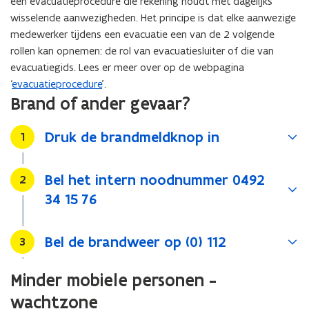
een evacuatieprocedure die rekening houdt met dagelijks
wisselende aanwezigheden. Het principe is dat elke aanwezige
medewerker tijdens een evacuatie een van de 2 volgende
rollen kan opnemen: de rol van evacuatiesluiter of die van
evacuatiegids. Lees er meer over op de webpagina
‘
evacuatieprocedure
’.
Brand of ander gevaar?
Druk de brandmeldknop in
Stap
1
Bel het intern noodnummer 0492
Stap
2
34 15 76
Bel de brandweer op (0) 112
Stap
3
Minder mobiele personen -
wachtzone