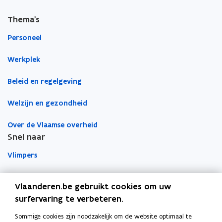
c
n
p
e
k
i
Thema's
b
e
e
o
d
e
Personeel
o
i
r
Werkplek
k
n
l
o
o
i
Beleid en regelgeving
p
p
n
e
e
k
Welzijn en gezondheid
n
n
n
t
t
a
Over de Vlaamse overheid
i
i
a
Snel naar
n
n
r
Vlimpers
n
n
k
i
i
l
Facilipunt
e
e
e
Vlaanderen.be gebruikt cookies om uw
u
u
m
surfervaring te verbeteren.
o
Orafin
w
w
b
p
Dit is een website van
v
v
o
Sommige cookies zijn noodzakelijk om de website optimaal te