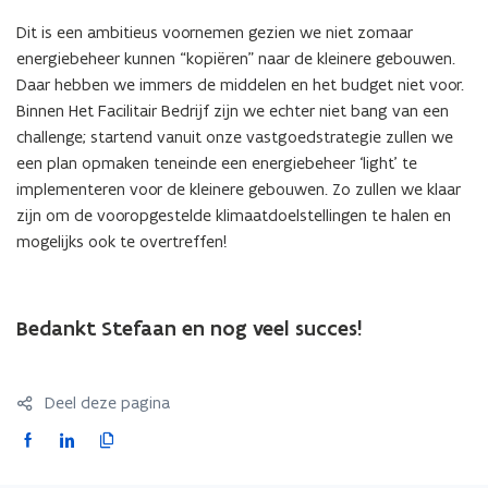
Dit is een ambitieus voornemen gezien we niet zomaar
energiebeheer kunnen “kopiëren” naar de kleinere gebouwen.
Daar hebben we immers de middelen en het budget niet voor.
Binnen Het Facilitair Bedrijf zijn we echter niet bang van een
challenge; startend vanuit onze vastgoedstrategie zullen we
een plan opmaken teneinde een energiebeheer ‘light’ te
implementeren voor de kleinere gebouwen. Zo zullen we klaar
zijn om de vooropgestelde klimaatdoelstellingen te halen en
mogelijks ook te overtreffen!
Bedankt Stefaan en nog veel succes!
Deel deze pagina
F
L
K
a
i
o