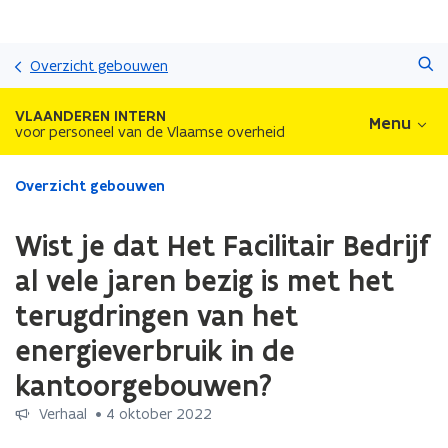
Overslaan
Zoeken
en
Overzicht gebouwen
naar
de
VLAANDEREN INTERN
Menu
inhoud
voor personeel van de Vlaamse overheid
gaan
Gedaan
Overzicht gebouwen
met
laden.
Wist je dat Het Facilitair Bedrijf
U
bevindt
al vele jaren bezig is met het
zich
terugdringen van het
op:
Wist
energieverbruik in de
je
dat
kantoorgebouwen?
Het
Verhaal
 •
4 oktober 2022
Facilitair
Bedrijf