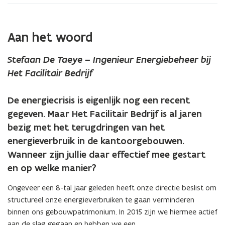
al
vele
jaren
Aan het woord
bezig
is
met
Stefaan De Taeye – Ingenieur Energiebeheer bij
het
Het Facilitair Bedrijf
terugdringen
van
De energiecrisis is eigenlijk nog een recent
het
energieverbruik
gegeven. Maar Het Facilitair Bedrijf is al jaren
in
bezig met het terugdringen van het
de
energieverbruik in de kantoorgebouwen.
kantoorgebouwen?
Wanneer zijn jullie daar effectief mee gestart
en op welke manier?
Ongeveer een 8-tal jaar geleden heeft onze directie beslist om
structureel onze energieverbruiken te gaan verminderen
binnen ons gebouwpatrimonium. In 2015 zijn we hiermee actief
aan de slag gegaan en hebben we een