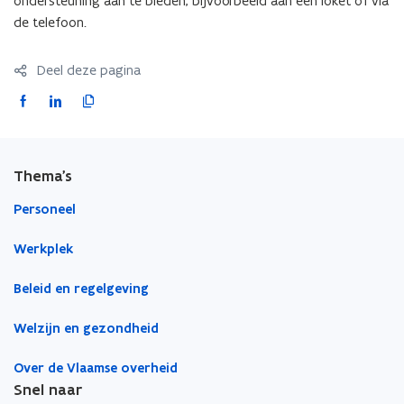
ondersteuning aan te bieden, bijvoorbeeld aan een loket of via
de telefoon.
Deel deze pagina
F
L
K
a
i
o
c
n
p
e
k
i
Thema's
b
e
e
o
d
e
Personeel
o
i
r
Werkplek
k
n
l
o
o
i
Beleid en regelgeving
p
p
n
e
e
k
Welzijn en gezondheid
n
n
n
t
t
a
Over de Vlaamse overheid
i
i
a
Snel naar
n
n
r