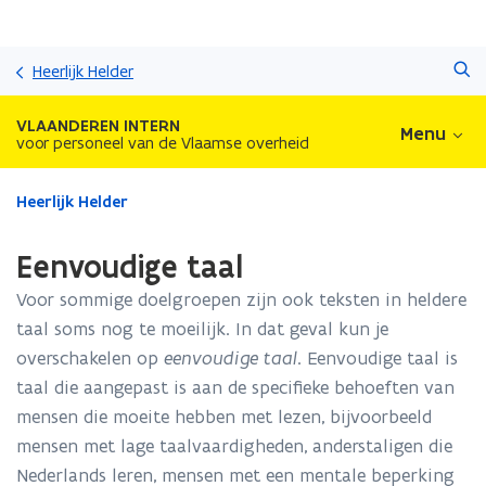
Overslaan
Zoeken
en
Heerlijk Helder
naar
de
VLAANDEREN INTERN
Menu
inhoud
voor personeel van de Vlaamse overheid
gaan
Gedaan
Heerlijk Helder
met
laden.
Eenvoudige taal
U
bevindt
Voor sommige doelgroepen zijn ook teksten in heldere
zich
taal soms nog te moeilijk. In dat geval kun je
op:
overschakelen op
eenvoudige taal
. Eenvoudige taal is
Eenvoudige
taal
taal die aangepast is aan de specifieke behoeften van
mensen die moeite hebben met lezen, bijvoorbeeld
mensen met lage taalvaardigheden, anderstaligen die
Nederlands leren, mensen met een mentale beperking