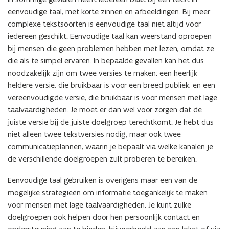
u
u
i
s
i
i
eenvoudige taal, met korte zinnen en afbeeldingen. Bij meer
w
w
e
t
n
n
complexe tekstsoorten is eenvoudige taal niet altijd voor
v
v
u
e
n
n
iedereen geschikt. Eenvoudige taal kan weerstand oproepen
e
e
w
r
i
i
bij mensen die geen problemen hebben met lezen, omdat ze
n
n
v
)
e
e
die als te simpel ervaren. In bepaalde gevallen kan het dus
s
s
e
u
u
noodzakelijk zijn om twee versies te maken: een heerlijk
t
t
n
w
w
heldere versie, die bruikbaar is voor een breed publiek, en een
e
e
s
v
v
vereenvoudigde versie, die bruikbaar is voor mensen met lage
r
r
t
e
e
taalvaardigheden. Je moet er dan wel voor zorgen dat de
)
)
e
n
n
juiste versie bij de juiste doelgroep terechtkomt. Je hebt dus
r
s
s
niet alleen twee tekstversies nodig, maar ook twee
)
t
t
communicatieplannen, waarin je bepaalt via welke kanalen je
e
e
de verschillende doelgroepen zult proberen te bereiken.
r
r
Eenvoudige taal gebruiken is overigens maar een van de
)
)
mogelijke strategieën om informatie toegankelijk te maken
voor mensen met lage taalvaardigheden. Je kunt zulke
doelgroepen ook helpen door hen persoonlijk contact en