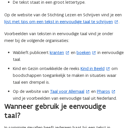
De tekst staat in een groot lettertype.
Op de website van de Stichting Lezen en Schrijven vind je een
lijst met tips om een tekst in eenvoudige taal te schrijven
.
(
o
Voorbeelden van teksten in eenvoudige taal vind je onder
p
meer bij de volgende organisaties:
e
n
Wablieft publiceert
kranten
en
boeken
in eenvoudige
(
(
t
taal.
o
o
i
p
p
Kind en Gezin ontwikkelde de reeks
Kind in Beeld
om
(
n
e
e
boodschappen toegankelijk te maken in situaties waar
o
n
n
n
taal een drempel is.
p
i
t
t
e
e
Op de website van
Taal voor Allemaal
en
Pharos
(
(
i
i
n
u
vind je voorbeelden van eenvoudige taal uit Nederland.
o
o
n
n
t
w
Wanneer gebruik je eenvoudige
p
p
n
n
i
v
e
e
taal?
i
i
n
e
n
n
e
e
n
n
t
t
In sommige gevallen heeft iedereen baat bij een tekst in