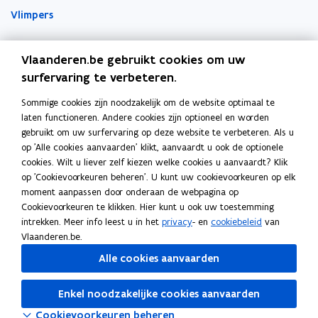
Vlimpers
n
n
k
i
i
l
Facilipunt
e
e
e
Vlaanderen.be gebruikt cookies om uw
u
u
m
surfervaring te verbeteren.
o
Orafin
w
w
b
p
Dit is een website van
v
v
o
Sommige cookies zijn noodzakelijk om de website optimaal te
e
e
e
r
laten functioneren. Andere cookies zijn optioneel en worden
Agentschap Overheidspersoneel
n
gebruikt om uw surfervaring op deze website te verbeteren. Als u
n
n
d
t
op 'Alle cookies aanvaarden' klikt, aanvaardt u ook de optionele
Het Facilitair Bedrijf
s
s
i
cookies. Wilt u liever zelf kiezen welke cookies u aanvaardt? Klik
t
t
op 'Cookievoorkeuren beheren'. U kunt uw cookievoorkeuren op elk
n
Digitaal Vlaanderen
e
e
moment aanpassen door onderaan de webpagina op
n
r
r
Cookievoorkeuren te klikken. Hier kunt u ook uw toestemming
i
Departement Kanselarij en Buitenlandse Zaken
intrekken. Meer info leest u in het
privacy
- en
cookiebeleid
van
e
Blijf op de hoogte
Vlaanderen.be.
u
Elke twee weken vind je op vrijdag de nieuwsbrief van
Alle cookies aanvaarden
w
Vlaanderen Intern in je mailbox.
v
Enkel noodzakelijke cookies aanvaarden
Schrijf je in
e
Cookievoorkeuren beheren
n