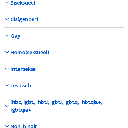
Biseksueel
Cis(gender)
Gay
Homo(seksueel)
Intersekse
Lesbisch
lhbt, lgbt, lhbti, lgbti, lgbtq, lhbtqia+,
lgbtqia+
Non-binair