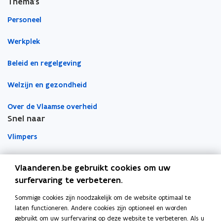
n
Thema's
b
e
e
i
o
d
e
Personeel
e
o
i
r
u
Werkplek
k
n
l
w
o
o
i
v
Beleid en regelgeving
p
p
n
e
e
e
k
n
Welzijn en gezondheid
n
n
n
s
t
t
a
Over de Vlaamse overheid
t
i
i
a
Snel naar
e
n
n
r
r
Vlimpers
n
n
k
)
i
i
l
Facilipunt
e
e
e
Vlaanderen.be gebruikt cookies om uw
u
u
m
surfervaring te verbeteren.
o
Orafin
w
w
b
p
Dit is een website van
v
v
o
Sommige cookies zijn noodzakelijk om de website optimaal te
e
e
e
r
laten functioneren. Andere cookies zijn optioneel en worden
Agentschap Overheidspersoneel
n
gebruikt om uw surfervaring op deze website te verbeteren. Als u
n
n
d