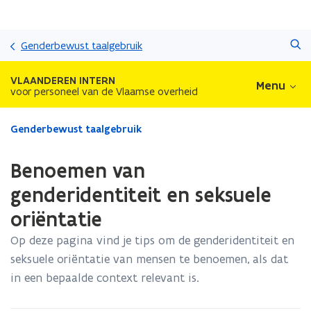
Overslaan
Zoeken
en
Genderbewust taalgebruik
naar
de
VLAANDEREN INTERN
Menu
inhoud
voor personeel van de Vlaamse overheid
gaan
Gedaan
Genderbewust taalgebruik
met
laden.
Benoemen van
U
bevindt
genderidentiteit en seksuele
zich
oriëntatie
op:
Benoemen
Op deze pagina vind je tips om de genderidentiteit en
van
seksuele oriëntatie van mensen te benoemen, als dat
genderidentiteit
en
in een bepaalde context relevant is.
seksuele
oriëntatie