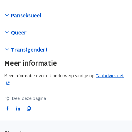
Panseksueel
Queer
Trans(gender)
Meer informatie
Meer informatie over dit onderwerp vind je op
Taaladvies.net
(
.
o
p
e
Deel deze pagina
n
F
L
K
t
a
i
o
i
c
n
p
n
e
k
i