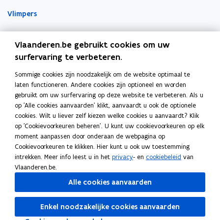
n
n
r
Vlimpers
n
n
k
i
i
l
Facilipunt
e
e
e
Vlaanderen.be gebruikt cookies om uw
u
u
m
surfervaring te verbeteren.
o
Orafin
w
w
b
p
Dit is een website van
v
v
o
Sommige cookies zijn noodzakelijk om de website optimaal te
e
e
e
r
laten functioneren. Andere cookies zijn optioneel en worden
Agentschap Overheidspersoneel
n
gebruikt om uw surfervaring op deze website te verbeteren. Als u
n
n
d
t
op 'Alle cookies aanvaarden' klikt, aanvaardt u ook de optionele
Het Facilitair Bedrijf
s
s
i
cookies. Wilt u liever zelf kiezen welke cookies u aanvaardt? Klik
t
t
op 'Cookievoorkeuren beheren'. U kunt uw cookievoorkeuren op elk
n
Digitaal Vlaanderen
e
e
moment aanpassen door onderaan de webpagina op
n
r
r
Cookievoorkeuren te klikken. Hier kunt u ook uw toestemming
i
Departement Kanselarij en Buitenlandse Zaken
intrekken. Meer info leest u in het
privacy
- en
cookiebeleid
van
e
Blijf op de hoogte
Vlaanderen.be.
u
Elke twee weken vind je op vrijdag de nieuwsbrief van
Alle cookies aanvaarden
w
Vlaanderen Intern in je mailbox.
v
Enkel noodzakelijke cookies aanvaarden
Schrijf je in
e