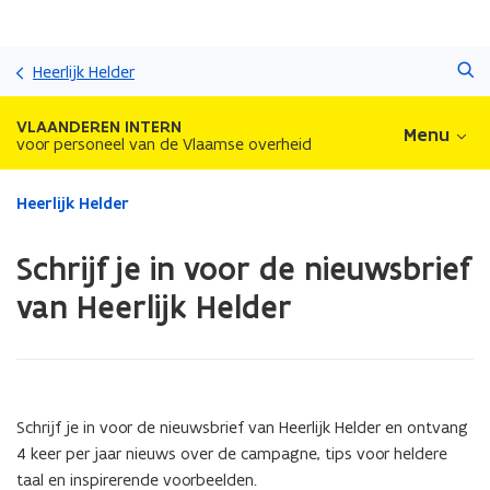
Overslaan
Zoeken
en
Heerlijk Helder
naar
de
VLAANDEREN INTERN
Menu
inhoud
voor personeel van de Vlaamse overheid
gaan
Gedaan
Heerlijk Helder
met
laden.
Schrijf je in voor de nieuwsbrief
U
bevindt
van Heerlijk Helder
zich
op:
Schrijf
je
in
Schrijf je in voor de nieuwsbrief van Heerlijk Helder en ontvang
voor
4 keer per jaar nieuws over de campagne, tips voor heldere
de
nieuwsbrief
taal en inspirerende voorbeelden.