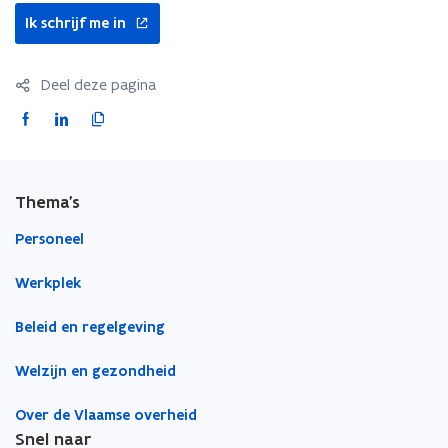
van
opent
Ik schrijf me in
Heerlijk
in
Helder
nieuw
venster
Deel deze pagina
F
L
K
a
i
o
c
n
p
e
k
i
Thema's
b
e
e
o
d
e
Personeel
o
i
r
Werkplek
k
n
l
o
o
i
Beleid en regelgeving
p
p
n
e
e
k
Welzijn en gezondheid
n
n
n
t
t
a
Over de Vlaamse overheid
i
i
a
Snel naar