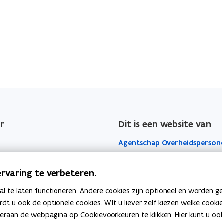
b
e
s
t
a
n
d
o
p
r
Dit is een website van
e
n
Agentschap Overheidsperson
t
Het Facilitair Bedrijf
i
rvaring te verbeteren.
n
Digitaal Vlaanderen
 te laten functioneren. Andere cookies zijn optioneel en worden g
n
ardt u ook de optionele cookies. Wilt u liever zelf kiezen welke cook
i
Departement Kanselarij en Bu
an de webpagina op Cookievoorkeuren te klikken. Hier kunt u ook 
e