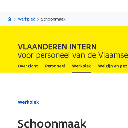
Vlaanderen Intern
Werkplek
Schoonmaak
VLAANDEREN INTERN
voor personeel van de Vlaamse
Overzicht
Personeel
Werkplek
Welzijn en ge
Gedaan
Werkplek
met
laden.
Schoonmaak
U