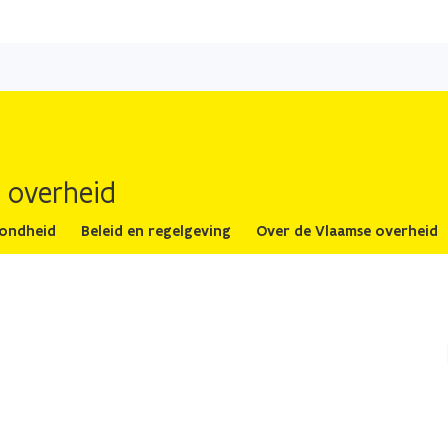
Overslaan
en
naar
de
inhoud
gaan
 overheid
zondheid
Beleid en regelgeving
Over de Vlaamse overheid