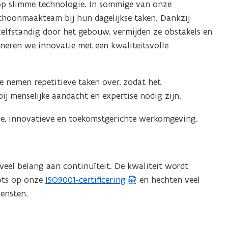
n op slimme technologie. In sommige van onze
oonmaakteam bij hun dagelijkse taken. Dankzij
elfstandig door het gebouw, vermijden ze obstakels en
ineren we innovatie met een kwaliteitsvolle
 nemen repetitieve taken over, zodat het
j menselijke aandacht en expertise nodig zijn.
ne, innovatieve en toekomstgerichte werkomgeving.
 veel belang aan continuïteit. De kwaliteit wordt
rots op onze
ISO9001-certificering
en hechten veel
(
ensten.
P
D
F