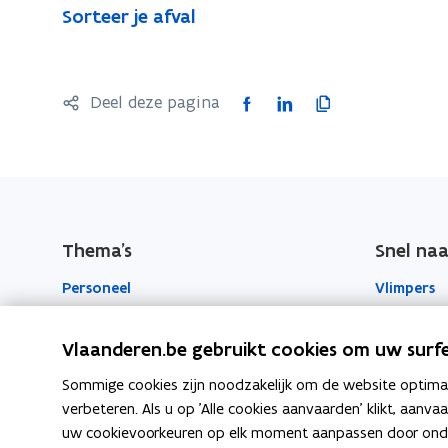
S
Sorteer je afval
o
o
r
r
t
t
F
L
K
Deel deze pagina
e
e
a
i
o
e
e
c
n
p
r
r
j
e
k
i
j
e
b
e
e
e
a
o
d
e
a
Thema's
Snel naa
f
o
i
r
f
v
Personeel
Vlimpers
k
n
l
v
a
o
o
i
a
l
Werkplek
Facilipunt
p
p
n
l
Vlaanderen.be gebruikt cookies om uw surfe
e
e
k
o
Beleid en regelgeving
Orafin
Sommige cookies zijn noodzakelijk om de website optimaal
n
n
n
p
verbeteren. Als u op 'Alle cookies aanvaarden' klikt, aanva
t
t
a
Welzijn en gezondheid
e
uw cookievoorkeuren op elk moment aanpassen door ondera