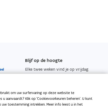
Blijf op de hoogte
Elke twee weken vind je op vrijdag
eel
de nieuwsbrief van Vlaanderen
Intern in je mailbox.
Schrijf je in
ebruikt om uw surfervaring op deze website te
ies u aanvaardt? Klik op 'Cookievoorkeuren beheren'. U kunt
itenlandse
uw toestemming intrekken. Meer info leest u in het