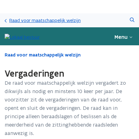
Overslaan
Zoeken
en
Raad voor maatschappelijk welzijn
naar
de
Menu
inhoud
gaan
Gedaan
Raad voor maatschappelijk welzijn
met
laden.
Vergaderingen
U
bevindt
De raad voor maatschappelijk welzijn vergadert zo
zich
dikwijls als nodig en minstens 10 keer per jaar. De
op:
voorzitter zit de vergaderingen van de raad voor,
Vergaderingen
opent en sluit de vergaderingen. De raad kan in
principe alleen beraadslagen of beslissen als de
meerderheid van de zittinghebbende raadsleden
aanwezig is.