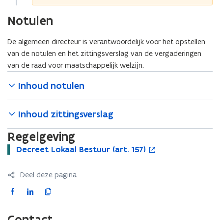
Notulen
De algemeen directeur is verantwoordelijk voor het opstellen
van de notulen en het zittingsverslag van de vergaderingen
van de raad voor maatschappelijk welzijn.
Inhoud notulen
Inhoud zittingsverslag
Regelgeving
D
Decreet Lokaal Bestuur (art. 157)
D
o
e
e
p
c
c
e
Deel deze pagina
r
r
n
e
e
t
F
L
K
e
e
i
a
i
o
t
t
n
c
n
p
Contact