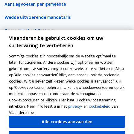
Aanslagvoeten per gemeente
l
n
n
d
a
s
s
Wedde uitvoerende mandataris
p
t
t
p
e
e
Decreet Lokaal Bestuur
l
r
r
Vlaanderen.be gebruikt cookies om uw
i
Boekhoudfiches
surfervaring te verbeteren.
c
a
Sommige cookies zijn noodzakelijk om de website optimaal te
Werk voor je lokaal bestuur
t
laten functioneren. Andere cookies zijn optioneel en worden
gebruikt om uw surfervaring op deze website te verbeteren. Als u
i
Loket Lokale Besturen
op 'Alle cookies aanvaarden' klikt, aanvaardt u ook de optionele
e
Digitale transformatie
cookies. Wilt u liever zelf kiezen welke cookies u aanvaardt? Klik
)
op 'Cookievoorkeuren beheren'. U kunt uw cookievoorkeuren op elk
Gemeentehuis van de Toekomst
moment aanpassen door onderaan de webpagina op
Cookievoorkeuren te klikken. Hier kunt u ook uw toestemming
VLOCA: Vlaamse Open City Architectuur
intrekken. Meer info leest u in het
privacy
- en
cookiebeleid
van
Vlaanderen.be.
Open Proces Huis
Alle cookies aanvaarden
Lokale producten- en dienstencatalogus