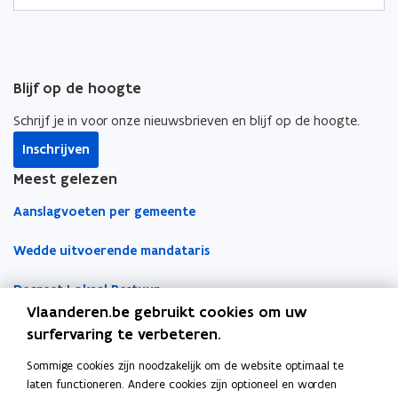
o
o
i
p
p
n
e
e
k
n
n
n
Blijf op de hoogte
t
t
a
i
i
a
Schrijf je in voor onze nieuwsbrieven en blijf op de hoogte.
n
n
r
Inschrijven
n
n
k
i
i
l
Meest gelezen
e
e
e
Aanslagvoeten per gemeente
u
u
m
w
w
b
Wedde uitvoerende mandataris
v
v
o
e
e
r
Decreet Lokaal Bestuur
n
n
d
Vlaanderen.be gebruikt cookies om uw
s
s
Boekhoudfiches
surfervaring te verbeteren.
t
t
e
e
Sommige cookies zijn noodzakelijk om de website optimaal te
Werk voor je lokaal bestuur
laten functioneren. Andere cookies zijn optioneel en worden
r
r