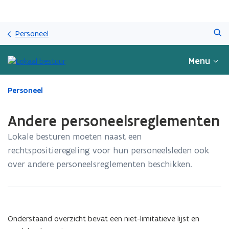
Overslaan
Zoeken
en
Personeel
naar
de
Menu
inhoud
gaan
Gedaan
Personeel
met
laden.
Andere personeelsreglementen
U
bevindt
Lokale besturen moeten naast een
zich
rechtspositieregeling voor hun personeelsleden ook
op:
over andere personeelsreglementen beschikken.​​​​​​
Andere
personeelsreglementen
Onderstaand overzicht bevat een niet-limitatieve lijst en