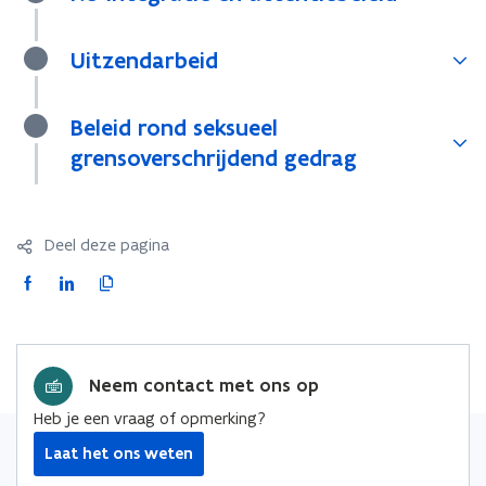
Uitzendarbeid
Beleid rond seksueel
grensoverschrijdend gedrag
Deel deze pagina
F
L
K
a
i
o
c
n
p
e
k
i
Neem contact met ons op
b
e
e
o
d
e
Heb je een vraag of opmerking?
o
i
r
Laat het ons weten
k
n
l