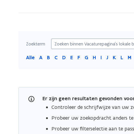
zich
op:
Vacaturepagina's
lokale
besturen
Zoekterm
in
de
Alle
A
B
C
D
E
F
G
H
I
J
K
L
M
provincie
Limburg
Er zijn geen resultaten gevonden vo
Controleer de schrijfwijze van uw 
Probeer uw zoekopdracht anders t
Probeer uw filterselectie aan te pas