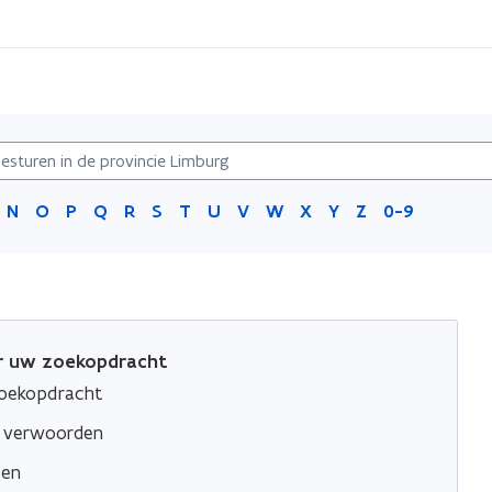
N
O
P
Q
R
S
T
U
V
W
X
Y
Z
0-9
or uw zoekopdracht
zoekopdracht
e verwoorden
sen