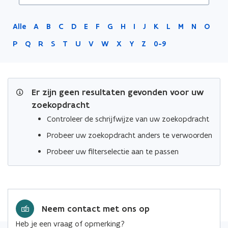
Limburg
Alle
A
B
C
D
E
F
G
H
I
J
K
L
M
N
O
P
Q
R
S
T
U
V
W
X
Y
Z
0-9
Er zijn geen resultaten gevonden voor uw
zoekopdracht
Controleer de schrijfwijze van uw zoekopdracht
Probeer uw zoekopdracht anders te verwoorden
Probeer uw filterselectie aan te passen
Neem contact met ons op
Heb je een vraag of opmerking?