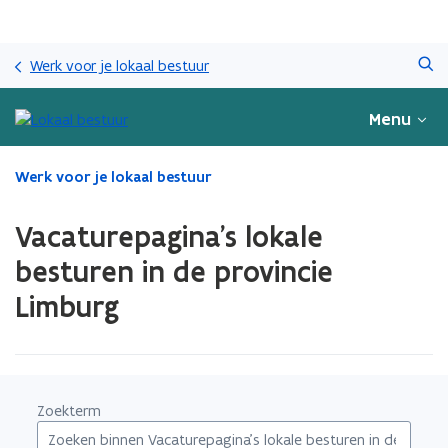
Overslaan
Zoeken
en
Werk voor je lokaal bestuur
naar
de
Menu
inhoud
gaan
Gedaan
Werk voor je lokaal bestuur
met
laden.
Vacaturepagina's lokale
U
bevindt
besturen in de provincie
zich
Limburg
op:
Vacaturepagina's
lokale
besturen
in
de
Zoekterm
provincie