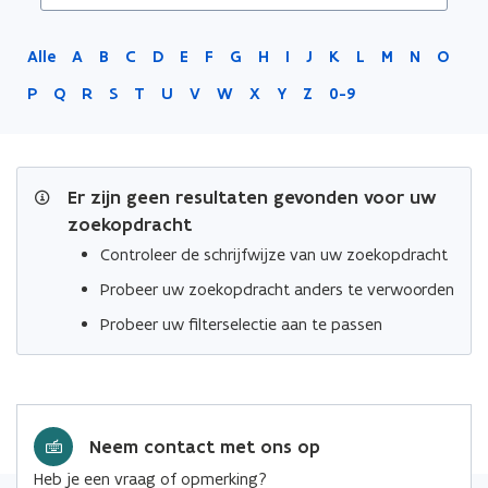
Limburg
Alle
A
B
C
D
E
F
G
H
I
J
K
L
M
N
O
P
Q
R
S
T
U
V
W
X
Y
Z
0-9
Er zijn geen resultaten gevonden voor uw
zoekopdracht
Controleer de schrijfwijze van uw zoekopdracht
Probeer uw zoekopdracht anders te verwoorden
Probeer uw filterselectie aan te passen
Neem contact met ons op
Heb je een vraag of opmerking?