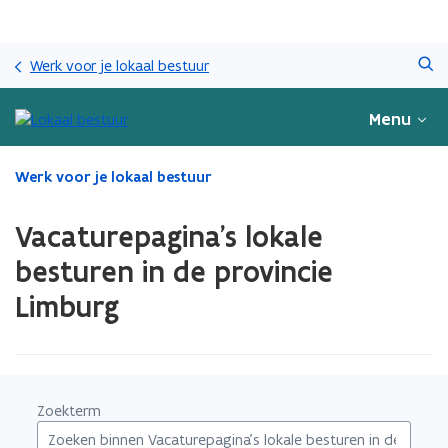
Overslaan
Zoeken
en
Werk voor je lokaal bestuur
naar
de
Menu
inhoud
gaan
Gedaan
Werk voor je lokaal bestuur
met
laden.
Vacaturepagina's lokale
U
bevindt
besturen in de provincie
zich
Limburg
op:
Vacaturepagina's
lokale
besturen
in
de
Zoekterm
provincie