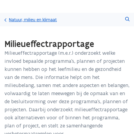
Overslaan
Zoeken
en
Natuur, milieu en klimaat
naar
de
Gedaan
inhoud
Milieueffectrapportage
met
gaan
laden.
Milieueffectrapportage (m.e.r.) onderzoekt welke
U
bevindt
invloed bepaalde programma’s, plannen of projecten
zich
kunnen hebben op het leefmilieu en de gezondheid
op:
van de mens. Die informatie helpt om het
Milieueffectrapportage
milieubelang, samen met andere aspecten en belangen,
volwaardig te laten meewegen bij de opmaak van en
de besluitvorming over deze programma’s, plannen of
projecten. Daarbij onderzoekt milieueffectrapportage
ook alternatieven voor of binnen het programma,
plan of project, en stelt ze samenhangende
verbetermaatregelen voor.