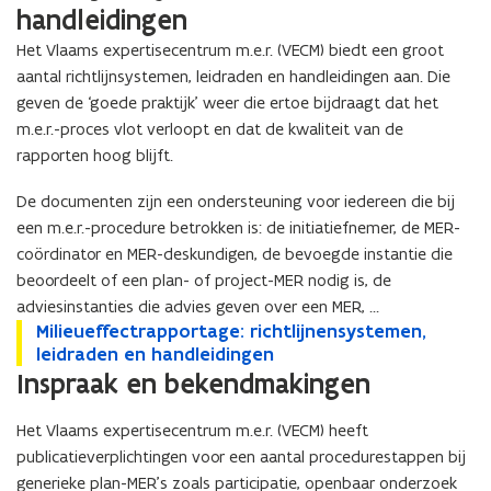
a
e
e
n
handleidingen
n
c
c
-
-
t
Het Vlaams expertisecentrum m.e.r. (VECM) biedt een groot
t
M
M
-
aantal richtlijnsystemen, leidraden en handleidingen aan. Die
-
E
E
M
M
geven de ‘goede praktijk’ weer die ertoe bijdraagt dat het
R
R
E
E
e
m.e.r.-proces vlot verloopt en dat de kwaliteit van de
e
R
R
n
rapporten hoog blijft.
n
e
e
p
p
n
n
l
De documenten zijn een ondersteuning voor iedereen die bij
l
p
p
a
een m.e.r.-procedure betrokken is: de initiatiefnemer, de MER-
a
r
r
n
n
coördinator en MER-deskundigen, de bevoegde instantie die
o
o
-
-
j
beoordeelt of een plan- of project-MER nodig is, de
j
m
m
e
adviesinstanties die advies geven over een MER, …
e
.
.
c
M
Milieueffectrapportage: richtlijnensystemen,
M
c
e
e
t
i
leidraden en handleidingen
i
t
.
.
-
l
Inspraak en bekendmakingen
l
-
r
r
m
i
i
m
.
.
.
e
e
.
-
Het Vlaams expertisecentrum m.e.r. (VECM) heeft
-
e
u
u
e
s
publicatieverplichtingen voor een aantal procedurestappen bij
s
.
e
e
.
c
c
generieke plan-MER’s zoals participatie, openbaar onderzoek
r