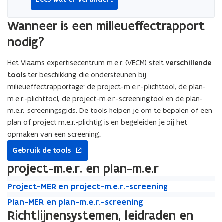
Wanneer is een milieueffectrapport
nodig?
Het Vlaams expertisecentrum m.e.r. (VECM) stelt
verschillende
tools
ter beschikking die ondersteunen bij
milieueffectrapportage: de project-m.e.r.-plichttool, de plan-
m.e.r.-plichttool, de project-m.e.r.-screeningtool en de plan-
m.e.r.-screeningsgids. De tools helpen je om te bepalen of een
plan of project m.e.r.-plichtig is en begeleiden je bij het
opmaken van een screening.
opent
Gebruik de tools
in
nieuw
project-m.e.r. en plan-m.e.r
venster
P
P
Project-MER en project-m.e.r.-screening
r
r
P
P
Plan-MER en plan-m.e.r.-screening
o
o
l
l
Richtlijnensystemen, leidraden en
j
j
a