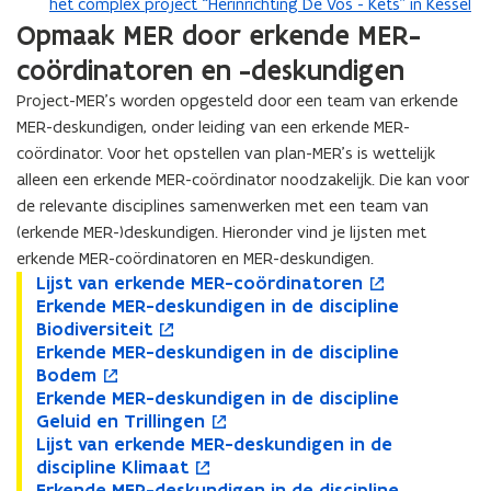
het complex project “Herinrichting De Vos - Kets” in Kessel
i
i
Opmaak MER door erkende MER-
j
j
n
n
coördinatoren en -deskundigen
e
e
Project-MER’s worden opgesteld door een team van erkende
n
n
MER-deskundigen, onder leiding van een erkende MER-
s
s
y
coördinator. Voor het opstellen van plan-MER’s is wettelijk
y
s
s
alleen een erkende MER-coördinator noodzakelijk. Die kan voor
t
t
de relevante disciplines samenwerken met een team van
e
e
(erkende MER-)deskundigen. Hieronder vind je lijsten met
m
m
erkende MER-coördinatoren en MER-deskundigen.
e
e
L
Lijst van erkende MER-coördinatoren
L
o
n
n
i
E
Erkende MER-deskundigen in de discipline
i
p
E
o
,
,
j
r
Biodiversiteit
j
e
r
p
l
l
s
k
E
Erkende MER-deskundigen in de discipline
s
n
k
e
E
o
e
e
t
e
r
Bodem
t
t
e
n
r
p
i
i
v
n
k
E
Erkende MER-deskundigen in de discipline
v
i
n
t
k
e
E
o
d
d
a
d
e
r
Geluid en Trillingen
a
n
d
i
e
n
r
p
r
r
n
e
n
k
L
Lijst van erkende MER-deskundigen in de
n
n
e
n
n
t
k
e
L
o
a
a
e
M
d
e
i
discipline Klimaat
e
i
M
n
d
i
e
n
i
p
d
d
r
E
e
n
j
E
Erkende MER-deskundigen in de discipline
r
e
E
i
e
n
n
t
j
e
E
o