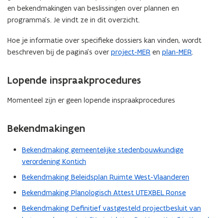
f
f
r
r
r
.
en bekendmakingen van beslissingen over plannen en
f
f
.
e
e
-
programma’s. Je vindt ze in dit overzicht.
e
e
-
e
e
s
c
c
s
n
n
c
Hoe je informatie over specifieke dossiers kan vinden, wordt
t
t
c
i
i
r
r
r
beschreven bij de pagina’s over
project-MER
en
plan-MER
.
r
n
n
e
a
a
e
g
g
e
p
p
e
Lopende inspraakprocedures
n
p
p
n
i
o
o
i
n
Momenteel zijn er geen lopende inspraakprocedures
r
r
n
g
t
t
g
a
a
Bekendmakingen
g
g
e
e
Bekendmaking gemeentelijke stedenbouwkundige
:
:
verordening Kontich
r
r
i
i
Bekendmaking Beleidsplan Ruimte West-Vlaanderen
c
c
Bekendmaking Planologisch Attest UTEXBEL Ronse
h
h
t
t
Bekendmaking Definitief vastgesteld projectbesluit van
l
l