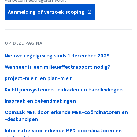
opent
Aanmelding of verzoek scoping
in
nieuw
venster
OP DEZE PAGINA
Nieuwe regelgeving sinds 1 december 2025
Wanneer is een milieueffectrapport nodig?
project-m.e.r. en plan-m.e.r
Richtlijnensystemen, leidraden en handleidingen
Inspraak en bekendmakingen
Opmaak MER door erkende MER-coördinatoren en
-deskundigen
Informatie voor erkende MER-coördinatoren en -