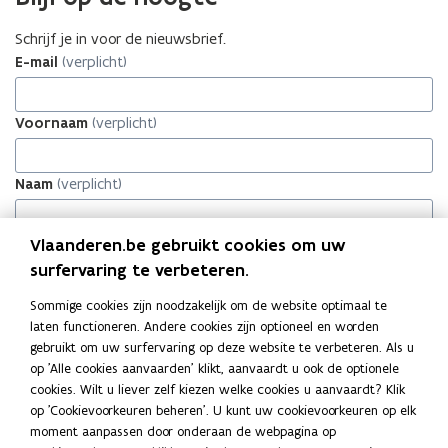
r
k
ö
r
n
k
e
ö
a
o
a
o
i
i
r
i
t
i
n
r
Schrijf je in voor de nieuwsbrief.
r
j
r
j
j
j
d
j
i
j
t
d
c
e
E-mail
c
e
(verplicht)
f
k
i
f
n
k
i
i
h
c
h
c
j
h
n
j
n
h
n
n
e
t
e
t
e
e
a
e
i
e
n
a
Voornaam
o
e
(verplicht)
o
e
i
t
t
i
e
t
i
t
l
n
l
n
n
M
o
n
u
M
e
o
o
o
v
E
r
v
w
E
u
r
Naam
(verplicht)
g
g
o
R
e
o
v
R
w
e
i
i
o
-
n
o
e
-
v
n
e
e
r
n
r
n
n
e
Vlaanderen.be gebruikt cookies om uw
Ja, ik wil nieuws van Departement Omgeving op mijn maat
d
i
d
s
i
n
in mijn mailbox ontvangen.
(verplicht)
surfervaring te verbeteren.
e
e
e
t
e
s
Inschrijven
M
u
M
e
u
t
Sommige cookies zijn noodzakelijk om de website optimaal te
E
w
E
r
w
e
laten functioneren. Andere cookies zijn optioneel en worden
R
s
R
s
r
gebruikt om uw surfervaring op deze website te verbeteren. Als u
Deel deze pagina
-
b
-
b
op 'Alle cookies aanvaarden' klikt, aanvaardt u ook de optionele
n
r
n
r
cookies. Wilt u liever zelf kiezen welke cookies u aanvaardt? Klik
F
L
K
i
i
i
i
op 'Cookievoorkeuren beheren'. U kunt uw cookievoorkeuren op elk
a
i
o
e
e
e
e
moment aanpassen door onderaan de webpagina op
c
n
p