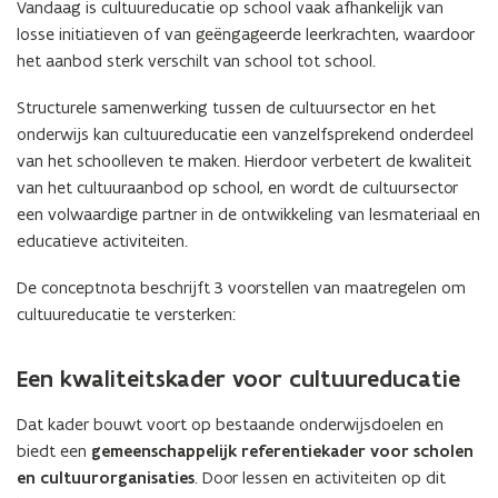
n
v
Vandaag is cultuureducatie op school vaak afhankelijk van
i
j
e
j
losse initiatieven of van geëngageerde leerkrachten, waardoor
s
n
s
het aanbod sterk verschilt van school tot school.
s
t
Structurele samenwerking tussen de cultuursector en het
e
onderwijs kan cultuureducatie een vanzelfsprekend onderdeel
r
van het schoolleven te maken. Hierdoor verbetert de kwaliteit
van het cultuuraanbod op school, en wordt de cultuursector
een volwaardige partner in de ontwikkeling van lesmateriaal en
educatieve activiteiten.
De conceptnota beschrijft 3 voorstellen van maatregelen om
cultuureducatie te versterken:
Een kwaliteitskader voor cultuureducatie
Dat kader bouwt voort op bestaande onderwijsdoelen en
biedt een
gemeenschappelijk referentiekader voor scholen
en cultuurorganisaties
. Door lessen en activiteiten op dit