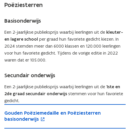
e
s
r
Poëziesterren
s
t
t
e
e
r
Basisonderwijs
r
Een 2-jaarlijkse publieksprijs waarbij leerlingen uit de
kleuter-
en lagere school
per graad hun favoriete gedicht kiezen. In
2024 stemden meer dan 6000 klassen en 120.000 leerlingen
voor hun favoriete gedicht. Tijdens de vorige editie in 2022
waren dat er 105.000.
Secundair onderwijs
Een 2-jaarlijkse publieksprijs waarbij leerlingen uit de
1ste en
2de graad secundair onderwijs
stemmen voor hun favoriete
gedicht.
G
o
G
Gouden Poëziemedaille en Poëziesterren
o
p
o
basisonderwijs
u
e
u
d
n