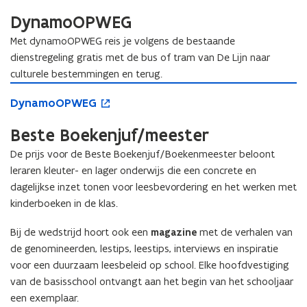
n
y
n
e
s
n
DynamoOPWEG
a
n
t
a
m
t
Met dynamoOPWEG reis je volgens de bestaande
e
m
o
i
dienstregeling gratis met de bus of tram van De Lijn naar
r
o
P
n
culturele bestemmingen en terug.
P
R
n
R
D
o
O
i
D
DynamoOPWEG
O
y
p
J
e
y
J
n
e
E
u
n
Beste Boekenjuf/meester
E
a
n
C
w
a
C
m
t
T
v
De prijs voor de Beste Boekenjuf/Boekenmeester beloont
m
T
o
i
e
leraren kleuter- en lager onderwijs die een concrete en
o
O
n
n
dagelijkse inzet tonen voor leesbevordering en het werken met
O
P
n
s
P
kinderboeken in de klas.
W
i
t
W
E
e
e
E
Bij de wedstrijd hoort ook een
magazine
met de verhalen van
G
u
r
G
w
de genomineerden, lestips, leestips, interviews en inspiratie
v
voor een duurzaam leesbeleid op school. Elke hoofdvestiging
e
van de basisschool ontvangt aan het begin van het schooljaar
n
een exemplaar.
s