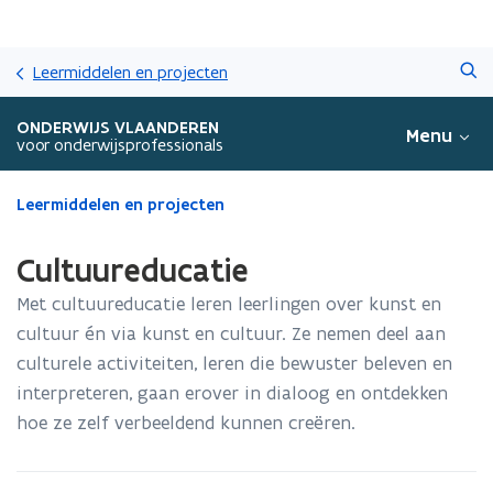
Overslaan
Zoeken
en
Leermiddelen en projecten
naar
de
ONDERWIJS VLAANDEREN
Menu
inhoud
voor onderwijsprofessionals
gaan
Gedaan
Leermiddelen en projecten
met
laden.
Cultuureducatie
U
bevindt
Met cultuureducatie leren leerlingen over kunst en
zich
cultuur én via kunst en cultuur. Ze nemen deel aan
op:
culturele activiteiten, leren die bewuster beleven en
Cultuureducatie
interpreteren, gaan erover in dialoog en ontdekken
hoe ze zelf verbeeldend kunnen creëren.