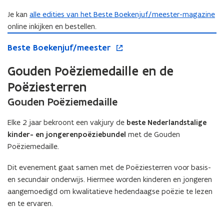
t
Je kan
alle edities van het Beste Boekenjuf/meester-magazine
e
online inkijken en bestellen.
r
B
o
B
Beste Boekenjuf/meester
e
p
e
s
e
s
Gouden Poëziemedaille en de
t
n
t
e
t
Poëziesterren
e
B
i
B
Gouden Poëziemedaille
o
n
o
e
n
e
k
i
Elke 2 jaar bekroont een vakjury de
beste Nederlandstalige
k
e
e
kinder- en jongerenpoëziebundel
met de Gouden
e
n
u
Poëziemedaille.
n
j
w
j
u
v
Dit evenement gaat samen met de Poëziesterren voor basis-
u
f
e
en secundair onderwijs. Hiermee worden kinderen en jongeren
f
/
n
aangemoedigd om kwalitatieve hedendaagse poëzie te lezen
/
m
s
en te ervaren.
m
e
t
e
e
e