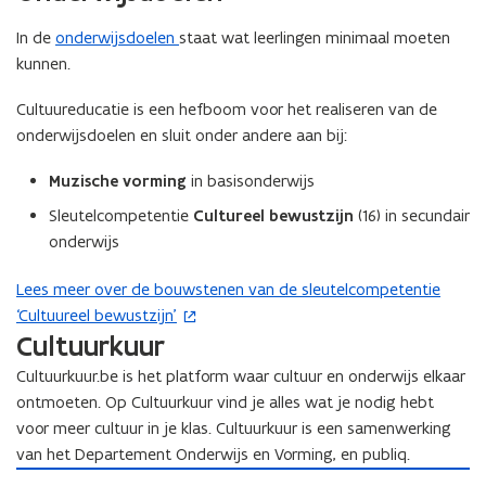
In de
onderwijsdoelen
staat wat leerlingen minimaal moeten
kunnen.
Cultuureducatie is een hefboom voor het realiseren van de
onderwijsdoelen en sluit onder andere aan bij:
Muzische vorming
in basisonderwijs
Sleutelcompetentie
Cultureel bewustzijn
(16) in secundair
onderwijs
Lees meer over de bouwstenen van de sleutelcompetentie
(
‘Cultuureel bewustzijn’
o
Cultuurkuur
p
e
Cultuurkuur.be is het platform waar cultuur en onderwijs elkaar
n
ontmoeten. Op Cultuurkuur vind je alles wat je nodig hebt
t
voor meer cultuur in je klas. Cultuurkuur is een samenwerking
i
van het Departement Onderwijs en Vorming, en publiq.
n
C
o