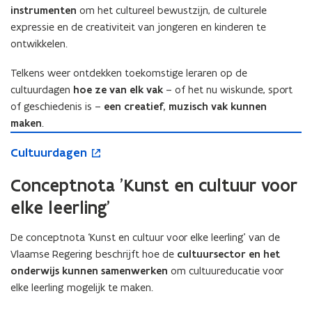
r
instrumenten
om het cultureel bewustzijn, de culturele
z
o
i
o
i
n
expressie en de creativiteit van jongeren en kinderen te
e
n
e
d
s
ontwikkelen.
d
s
e
t
e
t
r
e
Telkens weer ontdekken toekomstige leraren op de
r
e
w
r
cultuurdagen
hoe ze van elk vak
– of het nu wiskunde, sport
w
r
i
r
of geschiedenis is –
een creatief, muzisch vak kunnen
i
r
j
e
maken
.
j
e
s
n
C
o
s
n
b
C
Cultuurdagen
u
p
b
a
u
l
e
a
s
l
Conceptnota 'Kunst en cultuur voor
t
n
s
i
t
u
t
i
s
elke leerling'
u
u
i
s
o
u
r
n
o
n
De conceptnota ‘Kunst en cultuur voor elke leerling’ van de
r
d
n
n
d
d
Vlaamse Regering beschrijft hoe de
cultuursector en het
a
i
d
e
a
g
e
onderwijs kunnen samenwerken
om cultuureducatie voor
e
r
g
e
u
elke leerling mogelijk te maken.
r
w
e
n
w
w
i