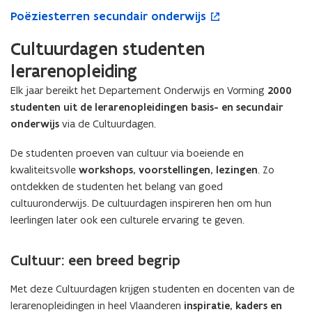
d
P
o
e
t
P
Poëziesterren secundair onderwijs
e
o
p
n
i
o
n
ë
e
P
n
ë
Cultuurdagen studenten
P
z
n
o
n
z
o
i
t
ë
i
lerarenopleiding
i
ë
e
i
z
e
e
z
s
n
Elk jaar bereikt het Departement Onderwijs en Vorming
2000
i
u
s
i
t
n
e
w
studenten uit de lerarenopleidingen basis- en secundair
t
e
e
i
m
v
onderwijs
via de Cultuurdagen.
e
m
r
e
e
e
r
e
r
u
d
n
De studenten proeven van cultuur via boeiende en
r
d
e
w
a
s
kwaliteitsvolle
workshops, voorstellingen, lezingen
. Zo
e
a
n
v
i
t
ontdekken de studenten het belang van goed
n
i
s
e
l
e
cultuuronderwijs. De cultuurdagen inspireren hen om hun
s
l
e
n
l
r
e
leerlingen later ook een culturele ervaring te geven.
l
c
s
e
c
e
u
t
e
u
e
n
e
n
Cultuur: een breed begrip
n
n
d
r
P
d
P
a
o
Met deze Cultuurdagen krijgen studenten en docenten van de
a
o
i
ë
lerarenopleidingen in heel Vlaanderen
inspiratie, kaders en
i
ë
r
z