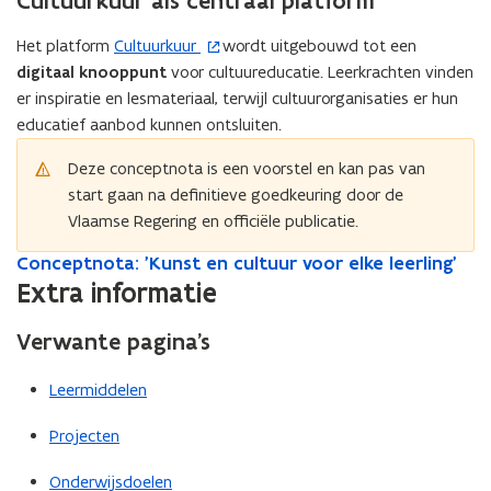
Cultuurkuur als centraal platform
Het platform
Cultuurkuur
wordt uitgebouwd tot een
(
digitaal knooppunt
voor cultuureducatie. Leerkrachten vinden
o
er inspiratie en lesmateriaal, terwijl cultuurorganisaties er hun
p
educatief aanbod kunnen ontsluiten.
e
n
Deze conceptnota is een voorstel en kan pas van
t
start gaan na definitieve goedkeuring door de
i
Vlaamse Regering en officiële publicatie.
n
n
C
Conceptnota: 'Kunst en cultuur voor elke leerling'
C
o
i
o
Extra informatie
n
n
e
c
c
u
Verwante pagina’s
e
e
w
p
p
v
Leermiddelen
t
t
e
n
n
Projecten
n
o
o
t
s
t
Onderwijsdoelen