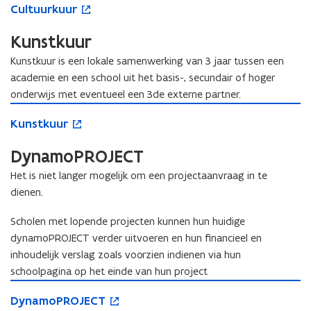
C
n
Cultuurkuur
u
p
u
l
e
i
l
Kunstkuur
t
n
e
t
u
t
u
Kunstkuur
is een lokale samenwerking van 3 jaar tussen een
u
u
i
w
academie en een school uit het basis-, secundair of hoger
u
r
n
v
onderwijs met eventueel een 3de externe partner.
r
k
n
e
k
K
o
u
i
K
Kunstkuur
u
u
p
n
u
e
u
u
n
e
r
u
s
n
DynamoPROJECT
r
s
n
w
t
s
t
t
v
e
Het is niet langer mogelijk om een projectaanvraag in te
t
k
i
e
r
dienen.
k
u
n
n
)
u
u
n
s
Scholen met lopende projecten kunnen hun huidige
u
r
i
t
dynamoPROJECT verder uitvoeren en hun financieel en
r
e
e
inhoudelijk verslag zoals voorzien indienen via hun
u
r
w
schoolpagina op het einde van hun project
v
D
o
e
D
DynamoPROJECT
y
p