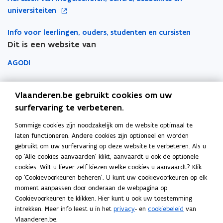
t
a
u
p
universiteiten
i
p
w
e
n
p
v
Info voor leerlingen, ouders, studenten en cursisten
n
n
l
e
Dit is een website van
t
i
i
n
i
e
c
AGODI
s
n
u
a
t
n
AHOVOKS
w
t
e
i
Vlaanderen.be gebruikt cookies om uw
v
i
r
e
Departement Onderwijs en Vorming
surfervaring te verbeteren.
e
e
u
n
)
Sommige cookies zijn noodzakelijk om de website optimaal te
Onderwijsinspectie
w
s
laten functioneren. Andere cookies zijn optioneel en worden
v
t
gebruikt om uw surfervaring op deze website te verbeteren. Als u
Over het beleidsdomein Onderwijs en Vorming
e
op 'Alle cookies aanvaarden' klikt, aanvaardt u ook de optionele
e
Fout gezien?
n
cookies. Wilt u liever zelf kiezen welke cookies u aanvaardt? Klik
r
s
op 'Cookievoorkeuren beheren'. U kunt uw cookievoorkeuren op elk
Help de website te verbeteren
moment aanpassen door onderaan de webpagina op
t
Cookievoorkeuren te klikken. Hier kunt u ook uw toestemming
e
intrekken. Meer info leest u in het
privacy
- en
cookiebeleid
van
r
Vlaanderen.be.