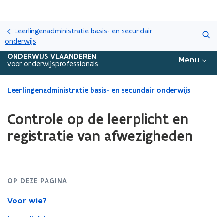
Overslaan
Zoeken
en
Leerlingenadministratie basis- en secundair
naar
onderwijs
de
ONDERWIJS VLAANDEREN
Menu
inhoud
voor onderwijsprofessionals
gaan
Gedaan
Leerlingenadministratie basis- en secundair onderwijs
met
laden.
Controle op de leerplicht en
U
bevindt
registratie van afwezigheden
zich
op:
Controle
op
de
OP DEZE PAGINA
leerplicht
Voor wie?
en
registratie