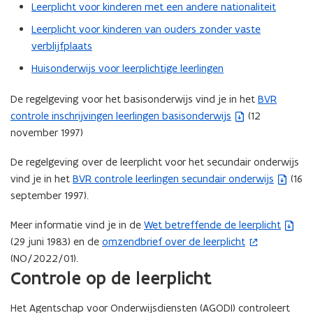
Leerplicht voor kinderen met een andere nationaliteit
Leerplicht voor kinderen van ouders zonder vaste
verblijfplaats
Huisonderwijs voor leerplichtige leerlingen
De regelgeving voor het basisonderwijs vind je in het
BVR
(
controle inschrijvingen leerlingen basisonderwijs
(12
b
november 1997)
e
s
De regelgeving over de leerplicht voor het secundair onderwijs
t
vind je in het
BVR controle leerlingen secundair onderwijs
(16
(
a
september 1997).
b
n
e
d
Meer informatie vind je in de
Wet betreffende de leerplicht
(
s
o
(29 juni 1983) en de
omzendbrief over de leerplicht
(
b
t
p
(NO/2022/01).
o
e
a
e
Controle op de leerplicht
p
s
n
n
e
t
d
t
Het Agentschap voor Onderwijsdiensten (AGODI) controleert
n
a