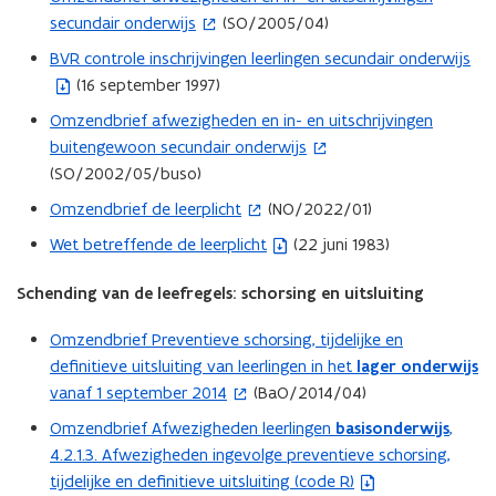
t
s
secundair onderwijs
(SO/2005/04)
o
i
t
p
BVR controle inschrijvingen leerlingen secundair onderwijs
n
(
a
e
(16 september 1997)
n
b
n
n
i
e
Omzendbrief afwezigheden en in- en uitschrijvingen
d
(
t
e
s
buitengewoon secundair onderwijs
o
o
i
u
t
(SO/2002/05/buso)
p
p
n
w
a
e
e
Omzendbrief de leerplicht
(NO/2022/01)
n
(
v
n
n
n
i
o
Wet betreffende de leerplicht
(22 juni 1983)
e
d
(
t
t
e
p
n
o
b
i
i
u
e
Schending van de leefregels: schorsing en uitsluiting
s
p
e
n
n
w
n
t
e
s
n
n
Omzendbrief Preventieve schorsing, tijdelijke en
(
v
t
e
n
t
i
i
definitieve uitsluiting van leerlingen in het
lager onderwijs
o
e
i
r
t
a
e
e
vanaf 1 september 2014
(BaO/2014/04)
p
n
n
)
i
n
u
u
e
s
n
Omzendbrief Afwezigheden leerlingen
basisonderwijs
,
(
n
d
w
w
n
t
i
4.2.1.3. Afwezigheden ingevolge preventieve schorsing,
b
n
o
v
v
t
e
e
tijdelijke en definitieve uitsluiting (code R)
e
i
p
e
e