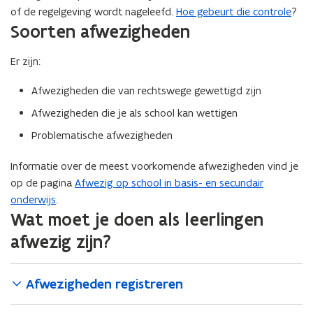
o
i
of de regelgeving wordt nageleefd.
Hoe gebeurt die controle
?
t
n
p
n
Soorten afwezigheden
i
d
e
n
n
o
n
i
Er zijn:
n
p
t
e
i
e
i
u
Afwezigheden die van rechtswege gewettigd zijn
e
n
n
w
Afwezigheden die je als school kan wettigen
u
t
n
v
w
i
i
Problematische afwezigheden
e
v
n
e
n
e
n
Informatie over de meest voorkomende afwezigheden vind je
u
s
n
i
op de pagina
Afwezig op school in basis- en secundair
w
t
s
e
onderwijs
.
v
e
t
u
Wat moet je doen als leerlingen
e
r
e
w
n
afwezig zijn?
)
r
v
s
)
e
t
n
Afwezigheden registreren
e
s
r