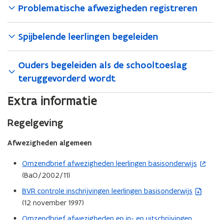
t
)
Problematische afwezigheden registreren
e
r
Spijbelende leerlingen begeleiden
)
Ouders begeleiden als de schooltoeslag
teruggevorderd wordt
Extra informatie
Regelgeving
Afwezigheden algemeen
Omzendbrief afwezigheden leerlingen basisonderwijs
(
(BaO/2002/11)
o
p
BVR controle inschrijvingen leerlingen basisonderwijs
(
e
(12 november 1997)
b
n
e
Omzendbrief afwezigheden en in- en uitschrijvingen
(