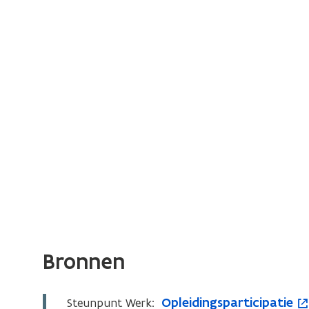
Bronnen
O
Opleidingsparticipatie
Steunpunt Werk:
O
o