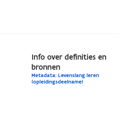
Info over definities en
bronnen
M
Metadata: Levenslang leren
M
e
(opleidingsdeelname)
e
t
t
a
a
d
a
d
t
a
a
t
:
L
a