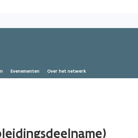
Overslaan
en
naar
de
inhoud
gaan
en
Evenementen
Over het netwerk
pleidingsdeelname)