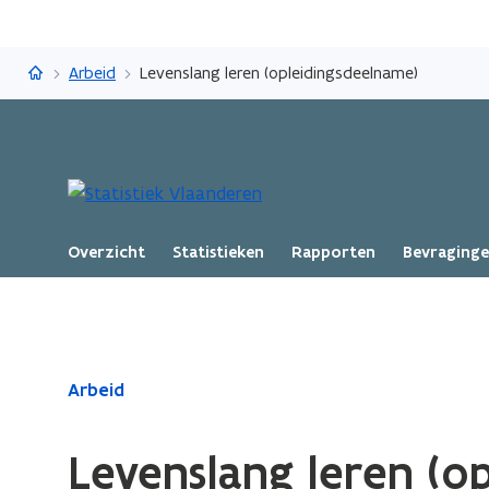
Statistiek Vlaanderen
Arbeid
Levenslang leren (opleidingsdeelname)
Overzicht
Statistieken
Rapporten
Bevraging
Gedaan
Arbeid
met
laden.
Levenslang leren (o
U