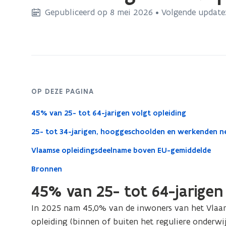
bevindt
Gepubliceerd op 8 mei 2026 • Volgende update
zich
op:
Levenslang
leren
(opleidingsdeelname)
OP DEZE PAGINA
45% van 25- tot 64-jarigen volgt opleiding
25- tot 34-jarigen, hooggeschoolden en werkenden ne
Vlaamse opleidingsdeelname boven EU-gemiddelde
Bronnen
45% van 25- tot 64-jarigen 
In 2025 nam 45,0% van de inwoners van het Vlaam
opleiding (binnen of buiten het reguliere onderwi