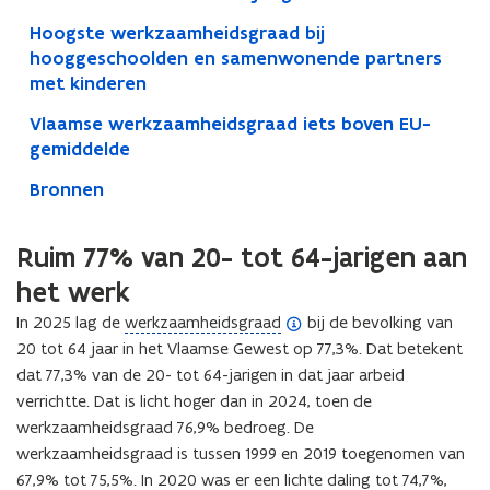
Hoogste werkzaamheidsgraad bij
hooggeschoolden en samenwonende partners
met kinderen
Vlaamse werkzaamheidsgraad iets boven EU-
gemiddelde
Bronnen
Ruim 77% van 20- tot 64-jarigen aan
het werk
(
In 2025 lag de
werkzaamheidsgraad
bij de bevolking van
o
20 tot 64 jaar in het Vlaamse Gewest op 77,3%. Dat betekent
p
dat 77,3% van de 20- tot 64-jarigen in dat jaar arbeid
e
verrichtte. Dat is licht hoger dan in 2024, toen de
n
werkzaamheidsgraad 76,9% bedroeg. De
d
werkzaamheidsgraad is tussen 1999 en 2019 toegenomen van
e
67,9% tot 75,5%. In 2020 was er een lichte daling tot 74,7%,