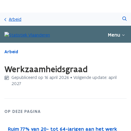
Overslaan
Zoeken
en
Arbeid
naar
de
Menu
inhoud
gaan
Gedaan
Arbeid
met
laden.
Werkzaamheidsgraad
U
bevindt
Gepubliceerd op 16 april 2026 • Volgende update: april
zich
2027
op:
Werkzaamheidsgraad
OP DEZE PAGINA
Ruim 77% van 20- tot 64-jarigen aan het werk