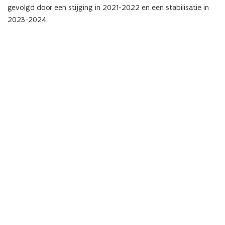
f
gevolgd door een stijging in 2021-2022 en een stabilisatie in
i
2023-2024.
n
i
t
i
e
)