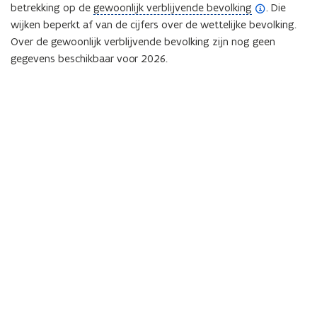
(
betrekking op de
gewoonlijk verblijvende bevolking
.
Die
o
wijken beperkt af van de cijfers over de wettelijke bevolking.
p
Over de gewoonlijk verblijvende bevolking zijn nog geen
e
gegevens beschikbaar voor 2026.
n
d
e
f
i
n
i
t
i
e
)