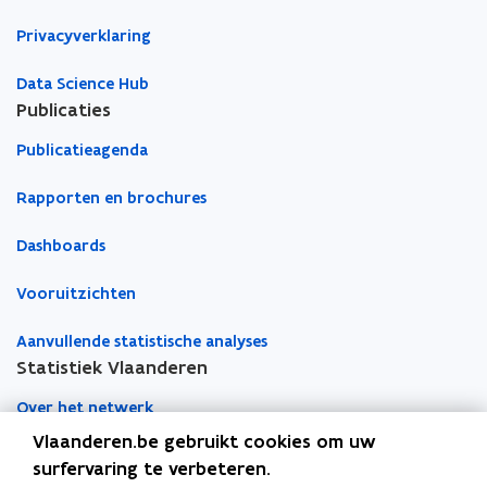
o
l
Privacyverklaring
n
i
t
a
e
l
Data Science Hub
i
i
Publicaties
t
t
Publicatieagenda
e
i
t
Rapporten en brochures
Dashboards
Vooruitzichten
Aanvullende statistische analyses
Statistiek Vlaanderen
Over het netwerk
Vlaanderen.be gebruikt cookies om uw
Academische samenwerking
surfervaring te verbeteren.