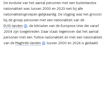
De evolutie van het aantal personen met een buitenlandse
nationaliteit was tussen 2000 en 2023 niet bij alle
nationaliteitsgroepen gelijkaardig.
De stijging was het grootst
bij de groep personen met een nationaliteit van de
(
EU13-landen
, de lidstaten van de Europese Unie die vanaf
o
2004 zijn toegetreden. Daar staat tegenover dat het aantal
p
personen met een Turkse nationaliteit en met een nationaliteit
e
(
van de
Maghreb-landen
tussen 2000 en 2026 is gedaald.
n
o
d
p
e
e
f
n
i
d
n
e
i
f
t
i
i
n
e
i
)
t