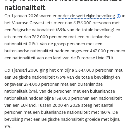
nationaliteit
(
Op 1 januari 2026 waren er
onder de wettelijke bevolking
in
o
het Vlaamse Gewest iets meer dan 6.136.000 personen met
p
een Belgische nationaliteit (89% van de totale bevolking) en
e
iets meer dan 762.000 personen met een buitenlandse
n
nationaliteit (11%). Van de groep personen met een
d
buitenlandse nationaliteit hadden ongeveer 447.000 personen
e
een nationaliteit van een land van de Europese Unie (EU).
f
Op 1 januari 2000 ging het om bijna
5.647.000
personen met
i
een Belgische nationaliteit (95% van de totale bevolking) en
n
ongeveer 294.000 personen met een buitenlandse
i
nationaliteit (5%). Van de personen met een buitenlandse
t
nationaliteit hadden bijna 158.000 personen een nationaliteit
i
van een EU-land. Tussen 2000 en 2026 steeg het aantal
e
personen met een buitenlandse nationaliteit met 160%. De
)
bevolking met een Belgische nationaliteit groeide met bijna
9%.