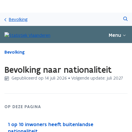
Overslaan
Zoeken
en
Bevolking
naar
de
Menu
inhoud
gaan
Gedaan
Bevolking
met
laden.
Bevolking naar nationaliteit
U
bevindt
Gepubliceerd op 14 juli 2026 • Volgende update: juli 2027
zich
op:
Bevolking
naar
OP DEZE PAGINA
nationaliteit
1 op 10 inwoners heeft buitenlandse
nationaliteit