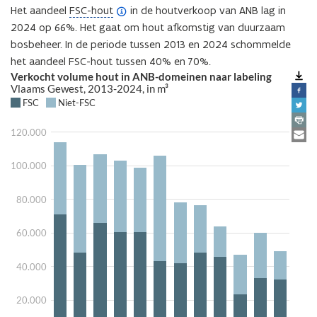
(
Het aandeel
FSC-hout
in de houtverkoop van ANB lag in
o
2024 op 66%. Het gaat om hout afkomstig van duurzaam
p
bosbeheer. In de periode tussen 2013 en 2024 schommelde
e
het aandeel FSC-hout tussen 40% en 70%.
n
d
e
f
i
n
i
t
i
e
)