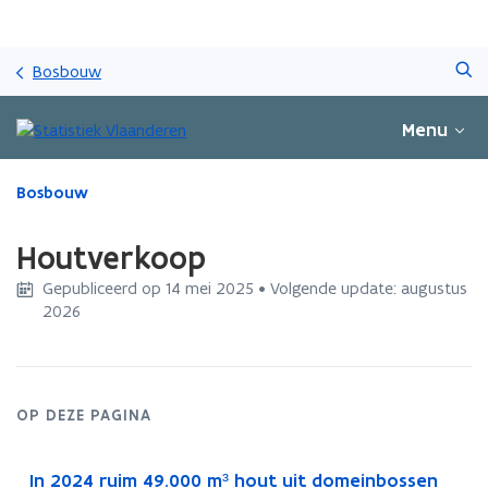
Overslaan
Zoeken
en
Bosbouw
naar
de
Menu
inhoud
gaan
Gedaan
Bosbouw
met
laden.
Houtverkoop
U
bevindt
Gepubliceerd op 14 mei 2025 • Volgende update: augustus
zich
2026
op:
Houtverkoop
OP DEZE PAGINA
In 2024 ruim 49.000 m³ hout uit domeinbossen