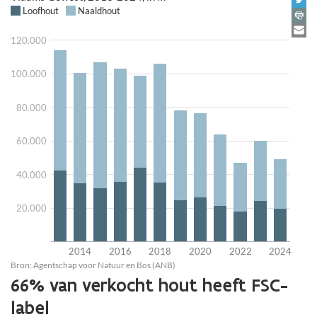
i
n
i
t
i
e
)
66% van verkocht hout heeft FSC-
label