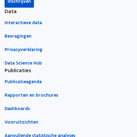
Inschrijven
o
p
o
Data
p
Interactieve data
Bevragingen
Privacyverklaring
Data Science Hub
Publicaties
Publicatieagenda
Rapporten en brochures
Dashboards
Vooruitzichten
Aanvullende statistische analyses