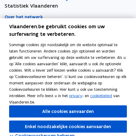
Statistiek Vlaanderen
Over het netwerk
Vlaanderen.be gebruikt cookies om uw
Academische samenwerking
surfervaring te verbeteren.
Nieuws
Sommige cookies zijn noodzakelijk om de website optimaal te
laten functioneren. Andere cookies zijn optioneel en worden
Evenementen
gebruikt om uw surfervaring op deze website te verbeteren. Als u
op 'Alle cookies aanvaarden' klikt, aanvaardt u ook de optionele
Contact
cookies. Wilt u liever zelf kiezen welke cookies u aanvaardt? Klik
op 'Cookievoorkeuren beheren'. U kunt uw cookievoorkeuren op elk
moment aanpassen door onderaan de webpagina op
Pers
Cookievoorkeuren te klikken. Hier kunt u ook uw toestemming
intrekken. Meer info leest u in het
privacy
- en
cookiebeleid
van
Vlaanderen.be.
Volg Statistiek Vlaanderen op
Alle cookies aanvaarden
opent in nieuw venster
Facebook
opent in nieuw venster
X
Enkel noodzakelijke cookies aanvaarden
opent in nieuw venster
Linkedin
Cookievoorkeuren beheren