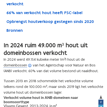
verkocht
66% van verkocht hout heeft FSC-label
Opbrengst houtverkoop gestegen sinds 2020
Bronnen
In 2024 ruim 49.000 m³ hout uit
domeinbossen verkocht
In 2024 werd 49.154 kubieke meter (m³) hout uit de
(
domeinbossen
van het Agentschap voor Natuur en Bos
o
(ANB) verkocht. 60% van dat volume bestond uit naaldhout.
p
Tussen 2013 en 2018 schommelde het verkochte volume
e
telkens rond de 100.000 m³, maar sinds 2019 ligt het verkochte
n
volume hout uit domeinbossen lager.
d
e
f