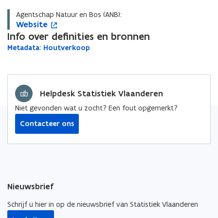
Agentschap Natuur en Bos (ANB):
W
Website
W
o
e
Info over definities en bronnen
e
p
b
b
e
M
Metadata: Houtverkoop
M
s
s
n
e
e
i
i
t
t
t
t
a
t
i
a
d
e
e
n
d
Helpdesk Statistiek Vlaanderen
a
n
a
t
i
Niet gevonden wat u zocht? Een fout opgemerkt?
t
a
e
a
:
Contacteer ons
u
:
H
w
o
H
v
u
o
e
t
u
v
n
t
e
s
v
r
Nieuwsbrief
t
e
k
e
r
o
Schrijf u hier in op de nieuwsbrief van Statistiek Vlaanderen
r
k
o