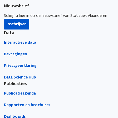
o
d
j
d
e
j
b
u
Nieuwsbrief
r
f
r
r
f
o
w
i
e
i
e
u
a
Schrijf u hier in op de nieuwsbrief van Statistiek Vlaanderen
j
r
j
r
w
r
v
s
v
s
Inschrijven
a
e
e
e
r
a
Data
n
n
a
e
l
a
Interactieve data
a
l
Bevragingen
Privacyverklaring
Data Science Hub
Publicaties
Publicatieagenda
Rapporten en brochures
Dashboards