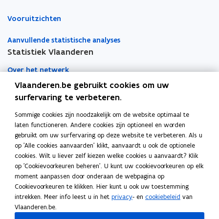
Vooruitzichten
Aanvullende statistische analyses
Statistiek Vlaanderen
Over het netwerk
Vlaanderen.be gebruikt cookies om uw
Academische samenwerking
surfervaring te verbeteren.
Nieuws
Sommige cookies zijn noodzakelijk om de website optimaal te
laten functioneren. Andere cookies zijn optioneel en worden
Evenementen
gebruikt om uw surfervaring op deze website te verbeteren. Als u
op 'Alle cookies aanvaarden' klikt, aanvaardt u ook de optionele
Contact
cookies. Wilt u liever zelf kiezen welke cookies u aanvaardt? Klik
op 'Cookievoorkeuren beheren'. U kunt uw cookievoorkeuren op elk
moment aanpassen door onderaan de webpagina op
Pers
Cookievoorkeuren te klikken. Hier kunt u ook uw toestemming
intrekken. Meer info leest u in het
privacy
- en
cookiebeleid
van
Vlaanderen.be.
Volg Statistiek Vlaanderen op