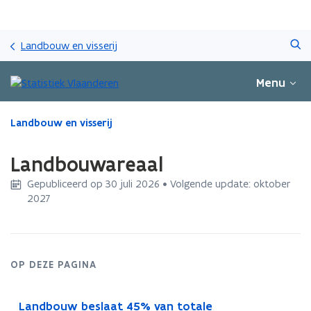
Overslaan
Zoeken
en
Landbouw en visserij
naar
de
Menu
inhoud
gaan
Gedaan
Landbouw en visserij
met
laden.
Landbouwareaal
U
bevindt
Gepubliceerd op 30 juli 2026 • Volgende update: oktober
zich
2027
op:
Landbouwareaal
OP DEZE PAGINA
Landbouw beslaat 45% van totale