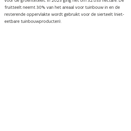
voor de groenteteelt. In 2025 ging het om 32.053 hectare. De
fruitteelt neemt 30% van het areaal voor tuinbouw in en de
resterende oppervlakte wordt gebruikt voor de sierteelt (niet-
eetbare tuinbouwproducten).