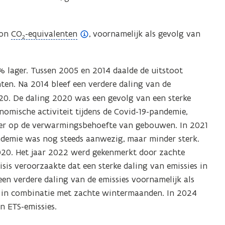
(
ton
CO
-equivalenten
, voornamelijk als gevolg van
2
o
p
% lager. Tussen 2005 en 2014 daalde de uitstoot
e
nten. Na 2014 bleef een verdere daling van de
n
2020. De daling 2020 was een gevolg van
een sterke
d
nomische activiteit tijdens de Covid-19-pandemie,
e
ter op de verwarmingsbehoefte van gebouwen. In 2021
f
ndemie was nog steeds aanwezig, maar minder sterk.
i
020.
Het jaar 2022 werd gekenmerkt door zachte
n
is veroorzaakte dat een sterke daling van emissies in
i
en verdere daling van de emissies voornamelijk als
t
s in combinatie met zachte wintermaanden. In 2024
i
n ETS-emissies.
e
)