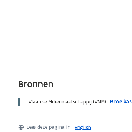
Bronnen
B
Broeikas
Vlaamse Milieumaatschappij (VMM):
B
o
r
r
p
o
o
e
e
e
n
Lees deze pagina in:
English
i