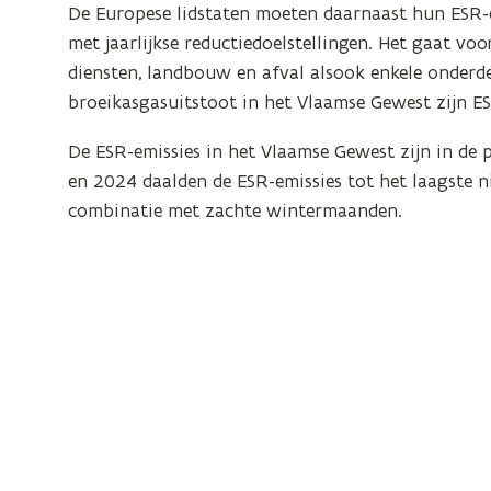
i
n
De Europese lidstaten moeten daarnaast hun ESR-e
n
i
met jaarlijkse reductiedoelstellingen. Het gaat vo
i
t
diensten, landbouw en afval alsook enkele onderde
t
i
broeikasgasuitstoot in het Vlaamse Gewest zijn ES
i
e
De ESR-emissies in het Vlaamse Gewest zijn in d
e
)
en 2024 daalden de ESR-emissies tot het laagste ni
)
combinatie met zachte wintermaanden.