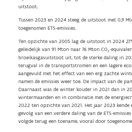
p
uitstoot.
e
Tussen 2023 en 2024 steeg de uitstoot met 0,9 M
n
toegenomen ETS-emissies.
d
e
Ten opzichte van 2005 lag de uitstoot in 2024 27
f
geleidelijk van 91 Mton naar 76 Mton CO
-equivale
2
i
broeikasgasuitstoot uit, tot de sterke daling in 
n
terugval in de transportstromen en een lagere eco
i
aangevuld met het effect van een erg zachte win
t
namen de emissies weer toe. De impact van de pa
i
Daarnaast was de winter kouder in 2021 dan in 2
e
wintermaanden en in combinatie met de energiecris
)
2022 ten opzichte van 2021. Het jaar 2023 kende e
gevolg van een verdere daling van de ETS-emissie
volgde terug een toename, vooral door toegenome