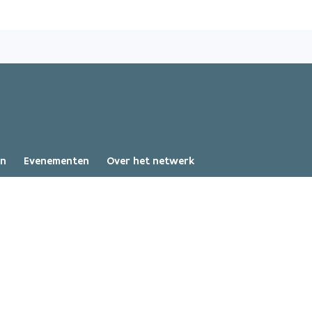
Overslaan
en
naar
de
inhoud
gaan
en
Evenementen
Over het netwerk