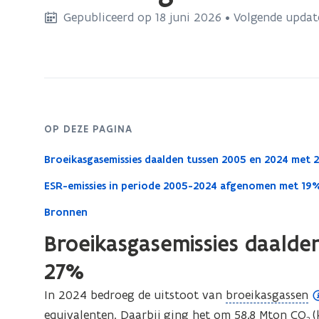
bevindt
Gepubliceerd op 18 juni 2026 • Volgende update
zich
op:
Broeikasgasemissies
OP DEZE PAGINA
Broeikasgasemissies daalden tussen 2005 en 2024 met 
ESR-emissies in periode 2005-2024 afgenomen met 19
Bronnen
Broeikasgasemissies daalde
27%
(
In 2024 bedroeg de uitstoot van
broeikasgassen
o
equivalenten. Daarbij ging het om 58,8 Mton CO
(
2