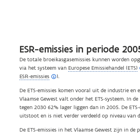
ESR-emissies in periode 2
De totale broeikasgasemissies kunnen worden opge
(
via het systeem van
Europese Emissiehandel (ETS)
(
o
ESR-emissies
).
o
p
De ETS-emissies komen vooral uit de industrie en 
p
e
Vlaamse Gewest valt onder het ETS-systeem. In de
e
n
tegen 2030 62% lager liggen dan in 2005. De ETS-d
n
d
uitstoot en is niet verder verdeeld op niveau van d
d
e
e
f
De ETS-emissies in het Vlaamse Gewest zijn in d
f
i