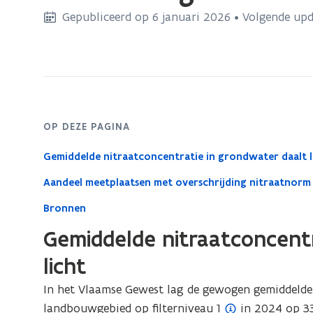
bevindt
Gepubliceerd op 6 januari 2026 • Volgende up
zich
op:
Nitraat
in
grondwater
OP DEZE PAGINA
Gemiddelde nitraatconcentratie in grondwater daalt l
Aandeel meetplaatsen met overschrijding nitraatnorm 
Bronnen
Gemiddelde nitraatconcentr
licht
In het Vlaamse Gewest lag de gewogen gemiddelde 
(
landbouwgebied op
filterniveau 1
in 2024 op 33 