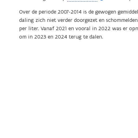
o
Over de periode 2007-2014 is de gewogen gemiddel
p
daling zich niet verder doorgezet en schommelden
e
per liter. Vanaf 2021 en vooral in 2022 was er o
n
om in 2023 en 2024 terug te dalen.
d
e
f
i
n
i
t
i
e
)