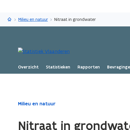
Statistiek Vlaanderen
Milieu en natuur
Nitraat in grondwater
Overzicht
Statistieken
Rapporten
Bevraging
Gedaan
Milieu en natuur
met
laden.
Nitraat in grondwat
U