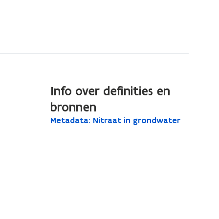
Info over definities en
bronnen
M
Metadata: Nitraat in grondwater
M
e
e
t
t
a
a
d
a
d
t
a
a
t
:
N
a