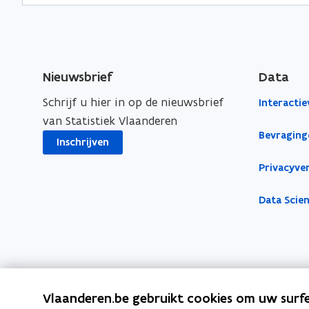
r
g
e
o
r
u
n
o
w
d
n
v
w
Nieuwsbrief
Data
d
e
a
Schrijf u hier in op de nieuwsbrief
Interactie
w
n
t
van Statistiek Vlaanderen
a
s
e
Bevraging
r
Inschrijven
t
t
e
e
Privacyver
r
r
Data Scie
Vlaanderen.be gebruikt cookies om uw surfe