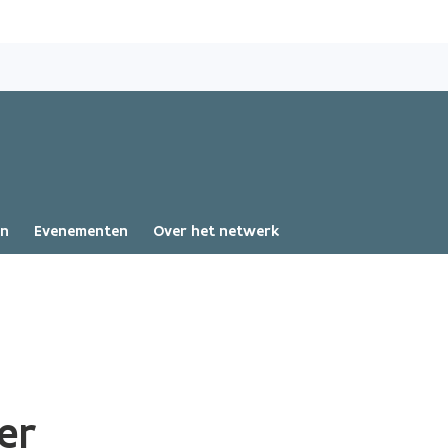
Overslaan
en
naar
de
inhoud
gaan
en
Evenementen
Over het netwerk
er