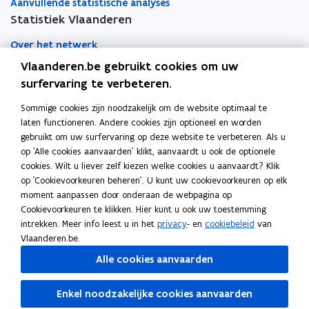
d
h
d
h
Aanvullende statistische analyses
a
a
Statistiek Vlaanderen
v
v
e
Over het netwerk
e
n
n
Vlaanderen.be gebruikt cookies om uw
Academische samenwerking
surfervaring te verbeteren.
Nieuws
Sommige cookies zijn noodzakelijk om de website optimaal te
laten functioneren. Andere cookies zijn optioneel en worden
Evenementen
gebruikt om uw surfervaring op deze website te verbeteren. Als u
op 'Alle cookies aanvaarden' klikt, aanvaardt u ook de optionele
Contact
cookies. Wilt u liever zelf kiezen welke cookies u aanvaardt? Klik
op 'Cookievoorkeuren beheren'. U kunt uw cookievoorkeuren op elk
moment aanpassen door onderaan de webpagina op
Pers
Cookievoorkeuren te klikken. Hier kunt u ook uw toestemming
intrekken. Meer info leest u in het
privacy
- en
cookiebeleid
van
Vlaanderen.be.
Volg Statistiek Vlaanderen op
Alle cookies aanvaarden
opent in nieuw venster
Facebook
opent in nieuw venster
X
Enkel noodzakelijke cookies aanvaarden
opent in nieuw venster
Linkedin