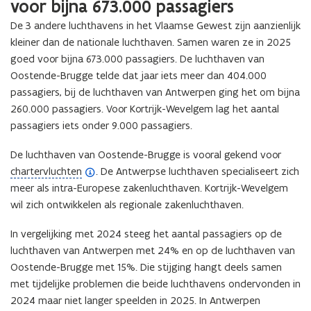
voor bijna 673.000 passagiers
De 3 andere luchthavens in het Vlaamse Gewest zijn aanzienlijk
kleiner dan de nationale luchthaven. Samen waren ze in 2025
goed voor bijna 673.000 passagiers. De luchthaven van
Oostende-Brugge telde dat jaar iets meer dan 404.000
passagiers, bij de luchthaven van Antwerpen ging het om bijna
260.000 passagiers. Voor Kortrijk-Wevelgem lag het aantal
passagiers iets onder 9.000 passagiers.
De luchthaven van Oostende-Brugge is vooral gekend voor
(
chartervluchten
. De Antwerpse luchthaven specialiseert zich
o
meer als intra-Europese zakenluchthaven. Kortrijk-Wevelgem
p
wil zich ontwikkelen als regionale zakenluchthaven.
e
In vergelijking met 2024 steeg het aantal passagiers op de
n
luchthaven van Antwerpen met 24% en op de luchthaven van
d
Oostende-Brugge met 15%. Die stijging hangt deels samen
e
met tijdelijke problemen die beide luchthavens ondervonden in
f
2024 maar niet langer speelden in 2025. In Antwerpen
i