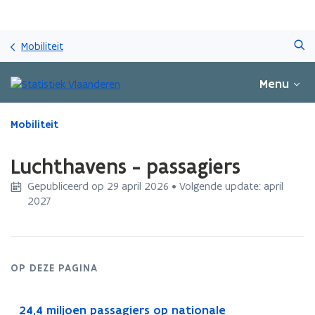
Overslaan
Zoeken
en
Mobiliteit
naar
de
Menu
inhoud
gaan
Gedaan
Mobiliteit
met
laden.
Luchthavens - passagiers
U
bevindt
Gepubliceerd op 29 april 2026 • Volgende update: april
zich
2027
op:
Luchthavens
-
passagiers
OP DEZE PAGINA
24,4 miljoen passagiers op nationale