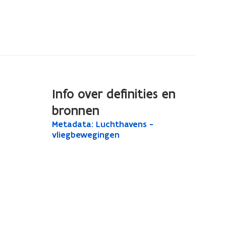
Info over definities en
bronnen
M
Metadata: Luchthavens -
M
e
vliegbewegingen
e
t
t
a
a
d
a
d
t
a
a
t
:
L
a