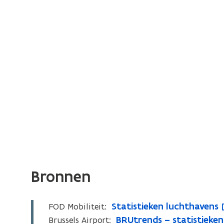
Bronnen
S
Statistieken luchthavens
FOD Mobiliteit:
S
o
t
B
BRUtrends – statistieken
Brussels Airport:
t
p
B
o