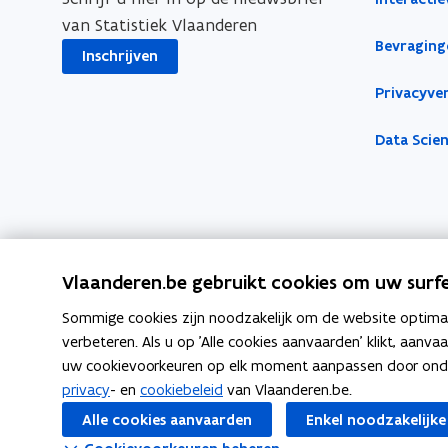
a
r
i
e
t
s
n
n
e
van Statistiek Vlaanderen
v
e
r
e
t
s
s
n
Bevraging
Inschrijven
e
k
r
e
t
o
n
e
r
e
v
Privacyver
s
n
r
e
o
Data Scie
r
v
a
c
e
t
r
i
a
v
c
Vlaanderen.be gebruikt cookies om uw surfe
i
t
t
Sommige cookies zijn noodzakelijk om de website optimaal
i
e
verbeteren. Als u op 'Alle cookies aanvaarden' klikt, aanva
v
i
uw cookievoorkeuren op elk moment aanpassen door ondera
Volg Statistiek Vlaanderen op
i
t
privacy
- en
cookiebeleid
van Vlaanderen.be.
e
opent in nieuw venster
opent in nieuw venster
opent in nieuw venster
Facebook
X
Linkedin
t
Alle cookies aanvaarden
Enkel noodzakelijke
n
e