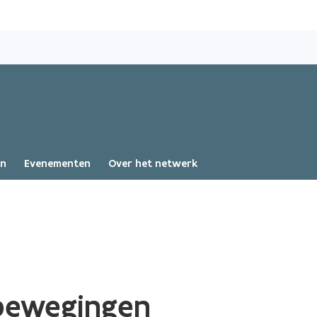
Overslaan
en
naar
de
inhoud
gaan
en
Evenementen
Over het netwerk
gbewegingen