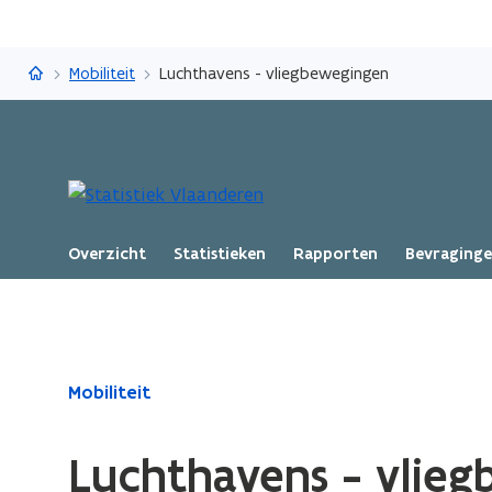
Statistiek Vlaanderen
Mobiliteit
Luchthavens - vliegbewegingen
Overzicht
Statistieken
Rapporten
Bevraging
Gedaan
Mobiliteit
met
laden.
Luchthavens - vlie
U