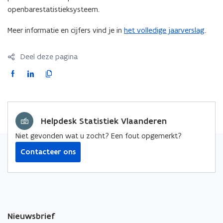
openbarestatistieksysteem.
Meer informatie en cijfers vind je in
het volledige jaarverslag
.
Deel deze pagina
F
L
K
a
i
o
c
n
p
e
k
i
Helpdesk Statistiek Vlaanderen
b
e
e
o
d
e
Niet gevonden wat u zocht? Een fout opgemerkt?
o
i
r
Contacteer ons
k
n
l
o
o
i
p
p
n
e
e
k
n
n
n
Nieuwsbrief
t
t
a