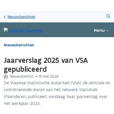
Overslaan
Zoeken
en
Nieuwsberichten
naar
de
Menu
inhoud
gaan
Gedaan
Nieuwsberichten
met
laden.
Jaarverslag 2025 van VSA
U
bevindt
gepubliceerd
zich
Nieuwsbericht
 •
19 mei 2026
op:
Jaarverslag
De Vlaamse Statistische Autoriteit (VSA), de centrale en
2025
coördinerende dienst van het netwerk Statistiek
van
Vlaanderen, publiceert vandaag haar jaarverslag over
VSA
het werkjaar 2025.
gepubliceerd