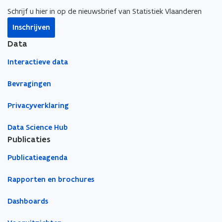
i
i
a
Schrijf u hier in op de nieuwsbrief van Statistiek Vlaanderen
n
n
r
Inschrijven
n
n
k
i
i
l
Data
e
e
e
Interactieve data
u
u
m
w
w
b
Bevragingen
v
v
o
e
e
r
Privacyverklaring
n
n
d
s
s
Data Science Hub
t
t
Publicaties
e
e
Publicatieagenda
r
r
Rapporten en brochures
Dashboards