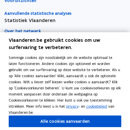
Vooruitzichten
Aanvullende statistische analyses
Statistiek Vlaanderen
Over het netwerk
Vlaanderen.be gebruikt cookies om uw
Academische samenwerking
surfervaring te verbeteren.
Nieuws
Sommige cookies zijn noodzakelijk om de website optimaal te
laten functioneren. Andere cookies zijn optioneel en worden
Evenementen
gebruikt om uw surfervaring op deze website te verbeteren. Als u
op 'Alle cookies aanvaarden' klikt, aanvaardt u ook de optionele
Contact
cookies. Wilt u liever zelf kiezen welke cookies u aanvaardt? Klik
op 'Cookievoorkeuren beheren'. U kunt uw cookievoorkeuren op elk
moment aanpassen door onderaan de webpagina op
Pers
Cookievoorkeuren te klikken. Hier kunt u ook uw toestemming
intrekken. Meer info leest u in het
privacy
- en
cookiebeleid
van
Vlaanderen.be.
Volg Statistiek Vlaanderen op
Alle cookies aanvaarden
opent in nieuw venster
Facebook