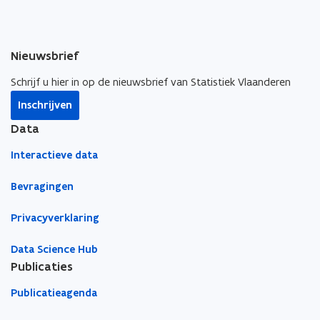
p
p
n
e
e
k
n
n
n
Nieuwsbrief
t
t
a
i
i
a
Schrijf u hier in op de nieuwsbrief van Statistiek Vlaanderen
n
n
r
Inschrijven
n
n
k
i
i
l
Data
e
e
e
Interactieve data
u
u
m
w
w
b
Bevragingen
v
v
o
e
e
r
Privacyverklaring
n
n
d
s
s
Data Science Hub
t
t
Publicaties
e
e
Publicatieagenda
r
r