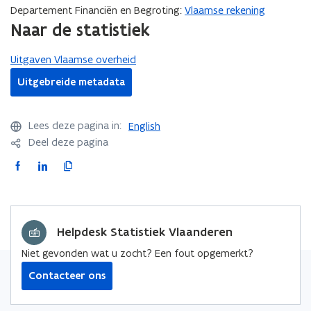
Departement Financiën en Begroting:
Vlaamse rekening
Naar de statistiek
Uitgaven Vlaamse overheid
Uitgebreide metadata
Lees deze pagina in:
English
Deel deze pagina
F
L
K
a
i
o
c
n
p
e
k
i
Helpdesk Statistiek Vlaanderen
b
e
e
o
d
e
Niet gevonden wat u zocht? Een fout opgemerkt?
o
i
r
Contacteer ons
k
n
l
o
o
i