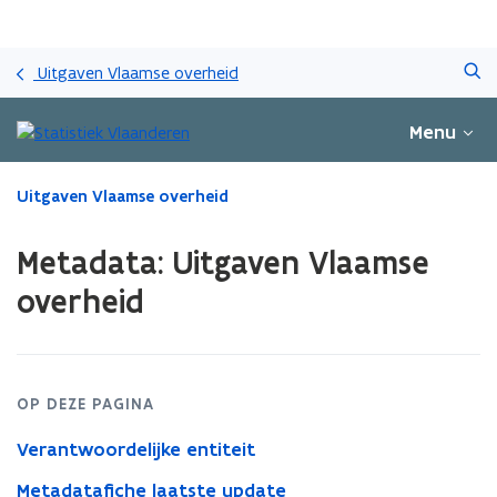
Overslaan
Zoeken
en
Uitgaven Vlaamse overheid
naar
de
Menu
inhoud
gaan
Gedaan
Uitgaven Vlaamse overheid
met
laden.
Metadata: Uitgaven Vlaamse
U
bevindt
overheid
zich
op:
Metadata:
Uitgaven
Vlaamse
OP DEZE PAGINA
overheid
Verantwoordelijke entiteit
Metadatafiche laatste update