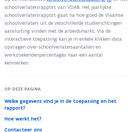
-
toepassing
schoolverlatersrapport van VDAB. Het jaarlijkse
b
schoolverlatersrapport gaat na hoe goed de Vlaamse
e
schoolverlaters uit de verschillende studierichtingen
s
aansluiting vinden met de arbeidsmarkt. Via de
t
interactieve toepassing kan je in enkele klikken data
a
opvragen over schoolverlatersaantallen en
n
werkzoekendenpercentages naar een aantal
d
kenmerken.
o
p
e
n
OP DEZE PAGINA
t
Welke gegevens vind je in de toepassing en het
i
rapport?
n
Hoe werkt het?
n
i
Contacteer ons