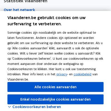
Statistiek Vlaanderen
Over het netwerk
Vlaanderen.be gebruikt cookies om uw
Academische samenwerking
surfervaring te verbeteren.
Nieuws
Sommige cookies zijn noodzakelijk om de website optimaal te
laten functioneren. Andere cookies zijn optioneel en worden
Evenementen
gebruikt om uw surfervaring op deze website te verbeteren. Als u
op 'Alle cookies aanvaarden' klikt, aanvaardt u ook de optionele
Contact
cookies. Wilt u liever zelf kiezen welke cookies u aanvaardt? Klik
op 'Cookievoorkeuren beheren'. U kunt uw cookievoorkeuren op elk
moment aanpassen door onderaan de webpagina op
Pers
Cookievoorkeuren te klikken. Hier kunt u ook uw toestemming
intrekken. Meer info leest u in het
privacy
- en
cookiebeleid
van
Vlaanderen.be.
Volg Statistiek Vlaanderen op
Alle cookies aanvaarden
opent in nieuw venster
Facebook
opent in nieuw venster
X
Enkel noodzakelijke cookies aanvaarden
opent in nieuw venster
Linkedin
Cookievoorkeuren beheren