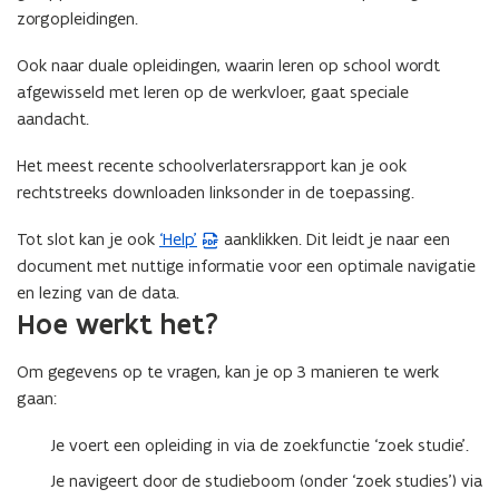
zorgopleidingen.
Ook naar duale opleidingen, waarin leren op school wordt
afgewisseld met leren op de werkvloer, gaat speciale
aandacht.
Het meest recente schoolverlatersrapport kan je ook
rechtstreeks downloaden linksonder in de toepassing.
Tot slot kan je ook
‘Help’
aanklikken. Dit leidt je naar een
(
document met nuttige informatie voor een optimale navigatie
P
en lezing van de data.
D
Hoe werkt het?
F
b
Om gegevens op te vragen, kan je op 3 manieren te werk
e
gaan:
s
t
Je voert een opleiding in via de zoekfunctie ‘zoek studie’.
a
Je navigeert door de studieboom (onder ‘zoek studies’) via
n