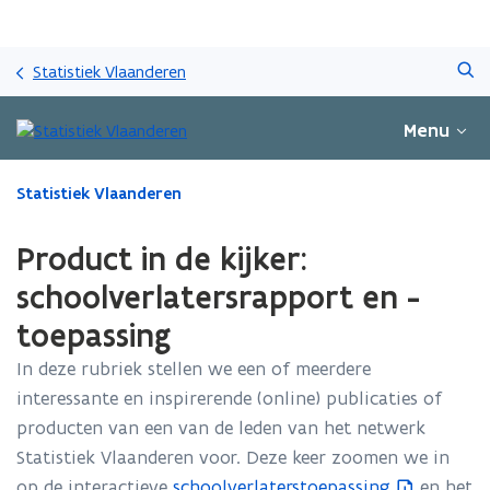
Overslaan
Zoeken
en
Statistiek Vlaanderen
naar
de
Menu
inhoud
gaan
Gedaan
Statistiek Vlaanderen
met
laden.
Product in de kijker:
U
bevindt
schoolverlatersrapport en -
zich
toepassing
op:
Product
In deze rubriek stellen we een of meerdere
in
interessante en inspirerende (online) publicaties of
de
kijker:
producten van een van de leden van het netwerk
schoolverlatersrapport
Statistiek Vlaanderen voor. Deze keer zoomen we in
en
op de interactieve
schoolverlaterstoepassing
en het
(