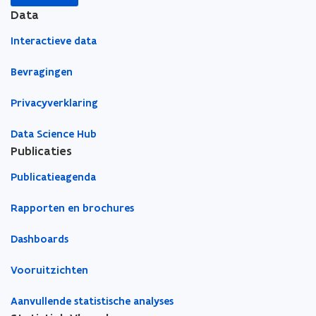
r
s
i
i
l
Data
)
t
e
e
e
e
Interactieve data
u
u
m
r
w
w
b
Bevragingen
)
v
v
o
e
e
r
Privacyverklaring
n
n
d
s
s
Data Science Hub
t
t
Publicaties
e
e
Publicatieagenda
r
r
Rapporten en brochures
Dashboards
Vooruitzichten
Aanvullende statistische analyses