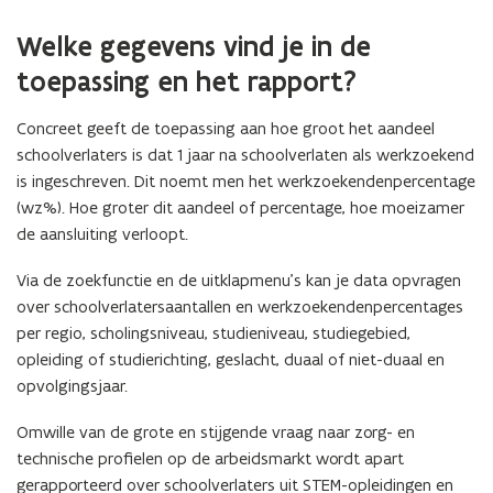
e
u
Welke gegevens vind je in de
w
toepassing en het rapport?
v
e
Concreet geeft de toepassing aan hoe groot het aandeel
schoolverlaters is dat 1 jaar na schoolverlaten als werkzoekend
n
is ingeschreven. Dit noemt men het werkzoekendenpercentage
s
(wz%). Hoe groter dit aandeel of percentage, hoe moeizamer
t
de aansluiting verloopt.
e
r
Via de zoekfunctie en de uitklapmenu’s kan je data opvragen
)
over schoolverlatersaantallen en werkzoekendenpercentages
per regio, scholingsniveau, studieniveau, studiegebied,
opleiding of studierichting, geslacht, duaal of niet-duaal en
opvolgingsjaar.
Omwille van de grote en stijgende vraag naar zorg- en
technische profielen op de arbeidsmarkt wordt apart
gerapporteerd over schoolverlaters uit STEM-opleidingen en