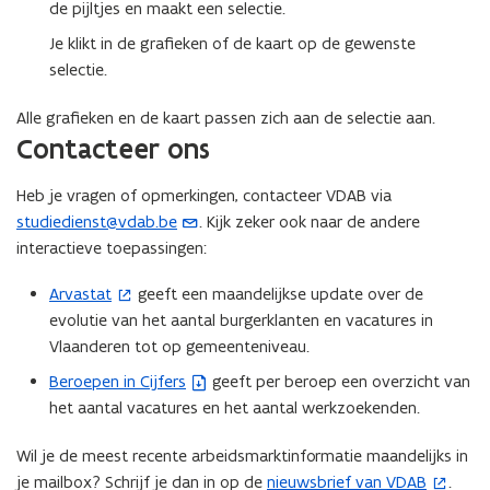
de pijltjes en maakt een selectie.
d
o
Je klikt in de grafieken of de kaart op de gewenste
p
selectie.
e
n
Alle grafieken en de kaart passen zich aan de selectie aan.
t
Contacteer ons
i
n
Heb je vragen of opmerkingen, contacteer VDAB via
n
studiedienst@vdab.be
. Kijk zeker ook naar de andere
(
i
interactieve toepassingen:
o
e
p
Arvastat
geeft een maandelijkse update over de
(
u
e
evolutie van het aantal burgerklanten en vacatures in
o
w
n
Vlaanderen tot op gemeenteniveau.
p
v
t
e
e
i
Beroepen in Cijfers
geeft per beroep een overzicht van
(
n
n
n
het aantal vacatures en het aantal werkzoekenden.
b
t
s
u
e
i
t
Wil je de meest recente arbeidsmarktinformatie maandelijks in
w
s
n
e
je mailbox? Schrijf je dan in op de
nieuwsbrief van VDAB
.
(
e
t