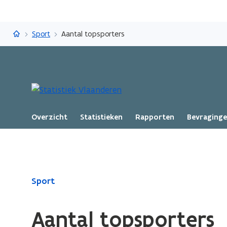
Statistiek Vlaanderen
Sport
Aantal topsporters
Overzicht
Statistieken
Rapporten
Bevraging
Gedaan
Sport
met
laden.
Aantal topsporters
U