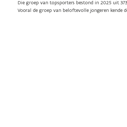
Die groep van topsporters bestond in 2025 uit 37
p
Vooral de groep van beloftevolle jongeren kende de
e
n
d
e
f
i
n
i
t
i
e
)