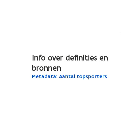
Info over definities en
bronnen
M
Metadata: Aantal topsporters
M
e
e
t
t
a
a
d
a
d
t
a
a
t
:
A
a