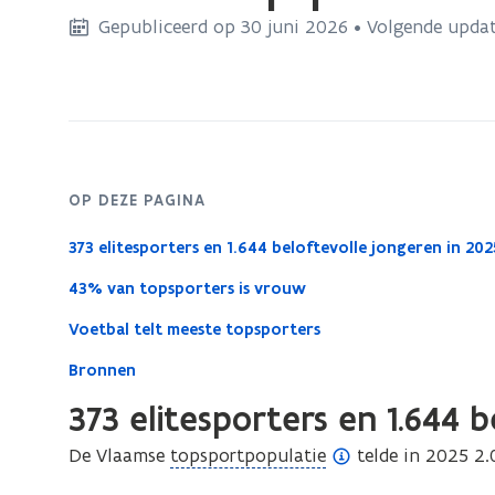
bevindt
Gepubliceerd op 30 juni 2026 • Volgende updat
zich
op:
Aantal
topsporters
OP DEZE PAGINA
373 elitesporters en 1.644 beloftevolle jongeren in 202
43% van topsporters is vrouw
Voetbal telt meeste topsporters
Bronnen
373 elitesporters en 1.644 b
(
De Vlaamse
topsportpopulatie
telde in 2025 2.
o