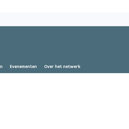
Overslaan
en
naar
de
inhoud
gaan
en
Evenementen
Over het netwerk