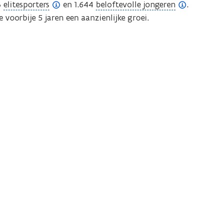
(
(
3
elitesporters
en 1.644
beloftevolle jongeren
.
o
o
 voorbije 5 jaren een aanzienlijke groei.
p
p
e
e
n
n
d
d
e
e
f
f
i
i
n
n
i
i
t
t
i
i
e
e
)
)