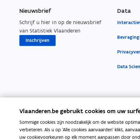
v
Nieuwsbrief
Data
e
Schrijf u hier in op de nieuwsbrief
Interactie
n
van Statistiek Vlaanderen
s
Bevraging
Inschrijven
t
e
Privacyver
r
Data Scie
Vlaanderen.be gebruikt cookies om uw surfe
Sommige cookies zijn noodzakelijk om de website optimaal
verbeteren. Als u op 'Alle cookies aanvaarden' klikt, aanva
uw cookievoorkeuren op elk moment aanpassen door ondera