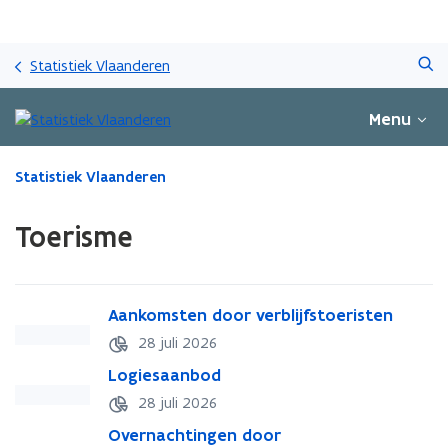
Overslaan
Zoeken
en
Statistiek Vlaanderen
naar
de
Menu
inhoud
gaan
Gedaan
Statistiek Vlaanderen
met
laden.
Toerisme
U
bevindt
zich
op:
A
Aankomsten door verblijfstoeristen
A
Toerisme
a
a
28 juli 2026
n
n
L
Logiesaanbod
L
k
k
o
o
o
o
28 juli 2026
g
g
m
m
O
Overnachtingen door
O
i
i
s
s