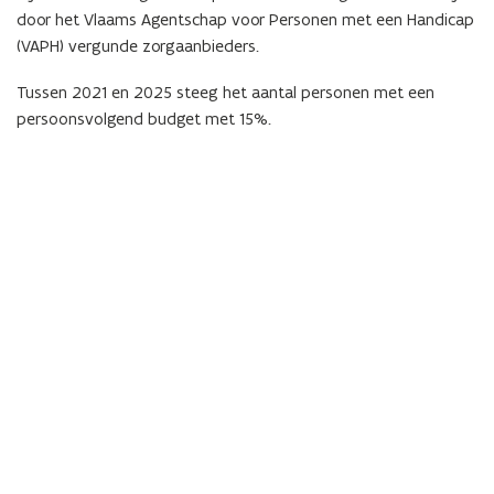
f
door het Vlaams Agentschap voor Personen met een Handicap
i
(VAPH) vergunde zorgaanbieders.
n
Tussen 2021 en 2025 steeg het aantal personen met een
i
persoonsvolgend budget met 15%.
t
i
e
)