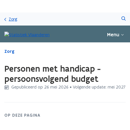
Overslaan
Zoeken
en
Zorg
naar
de
Menu
inhoud
gaan
Gedaan
Zorg
met
laden.
Personen met handicap -
U
bevindt
persoonsvolgend budget
zich
Gepubliceerd op 26 mei 2026 • Volgende update: mei 2027
op:
Personen
met
handicap
-
OP DEZE PAGINA
persoonsvolgend
budget