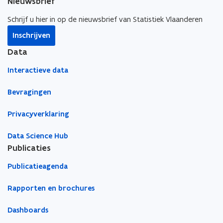
n
Nieuwsbrief
e
e
m
r
n
e
Schrijf u hier in op de nieuwsbrief van Statistiek Vlaanderen
m
t
Inschrijven
e
h
a
t
Data
n
h
d
a
Interactieve data
i
n
c
d
Bevragingen
a
i
p
c
-
Privacyverklaring
a
p
p
e
Data Science Hub
r
-
Publicaties
s
p
o
e
Publicatieagenda
o
r
n
s
Rapporten en brochures
s
o
v
o
o
Dashboards
n
l