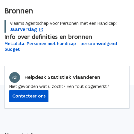
Bronnen
Vlaams Agentschap voor Personen met een Handicap:
J
Jaarverslag
J
o
a
Info over definities en bronnen
a
p
a
a
e
M
Metadata: Personen met handicap - persoonsvolgend
M
r
r
n
e
budget
e
v
v
t
t
t
e
a
e
i
a
d
r
r
n
d
a
s
s
n
a
Helpdesk Statistiek Vlaanderen
t
l
l
i
t
a
a
a
e
Niet gevonden wat u zocht? Een fout opgemerkt?
a
:
g
g
u
:
P
Contacteer ons
w
e
P
v
r
e
e
s
r
o
n
s
n
s
o
e
t
n