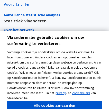
s
g
Vooruitzichten
v
e
n
o
Aanvullende statistische analyses
d
l
b
Statistiek Vlaanderen
g
u
e
d
Over het netwerk
n
g
Vlaanderen.be gebruikt cookies om uw
d
e
Academische samenwerking
b
surfervaring te verbeteren.
t
u
Nieuws
Sommige cookies zijn noodzakelijk om de website optimaal te
d
laten functioneren. Andere cookies zijn optioneel en worden
g
Evenementen
gebruikt om uw surfervaring op deze website te verbeteren. Als u
e
op 'Alle cookies aanvaarden' klikt, aanvaardt u ook de optionele
t
Contact
cookies. Wilt u liever zelf kiezen welke cookies u aanvaardt? Klik
op 'Cookievoorkeuren beheren'. U kunt uw cookievoorkeuren op elk
moment aanpassen door onderaan de webpagina op
Pers
Cookievoorkeuren te klikken. Hier kunt u ook uw toestemming
intrekken. Meer info leest u in het
privacy
- en
cookiebeleid
van
Vlaanderen.be.
Volg Statistiek Vlaanderen op
Alle cookies aanvaarden
opent in nieuw venster
Facebook