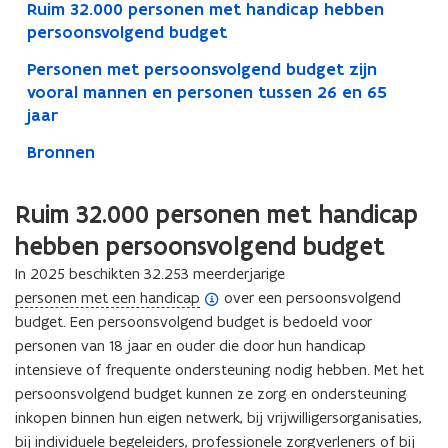
Ruim 32.000 personen met handicap hebben
persoonsvolgend budget
Personen met persoonsvolgend budget zijn
vooral mannen en personen tussen 26 en 65
jaar
Bronnen
Ruim 32.000 personen met handicap
hebben persoonsvolgend budget
In 2025 beschikten 32.253 meerderjarige
(
personen met een handicap
over een persoonsvolgend
o
budget. Een persoonsvolgend budget is bedoeld voor
p
personen van 18 jaar en ouder die door hun handicap
e
intensieve of frequente ondersteuning nodig hebben. Met het
n
persoonsvolgend budget kunnen ze zorg en ondersteuning
d
inkopen binnen hun eigen netwerk, bij vrijwilligersorganisaties,
e
bij individuele begeleiders, professionele zorgverleners of bij