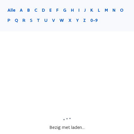
Alle
A
B
C
D
E
F
G
H
I
J
K
L
M
N
O
P
Q
R
S
T
U
V
W
X
Y
Z
0-9
Bezig met laden...