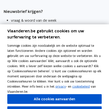
Nieuwsbrief krijgen?
vraag & woord van de week
wekelijks in je mailbox
Vlaanderen.be gebruikt cookies om uw
Schrijf je in
surfervaring te verbeteren.
Thema's
Sommige cookies zijn noodzakelijk om de website optimaal te
laten functioneren. Andere cookies zijn optioneel en worden
Taaladviezen
gebruikt om uw surfervaring op deze website te verbeteren. Als u
op 'Alle cookies aanvaarden' klikt, aanvaardt u ook de optionele
Spellingregels
cookies. Wilt u liever zelf kiezen welke cookies u aanvaardt? Klik
op 'Cookievoorkeuren beheren'. U kunt uw cookievoorkeuren op elk
Tips voor duidelijke taal
moment aanpassen door onderaan de webpagina op
Bekijk ook
Cookievoorkeuren te klikken. Hier kunt u ook uw toestemming
intrekken. Meer info leest u in het
privacy
- en
cookiebeleid
van
Spellingtests
Vlaanderen.be.
Alle cookies aanvaarden
Boek- en webwijzer