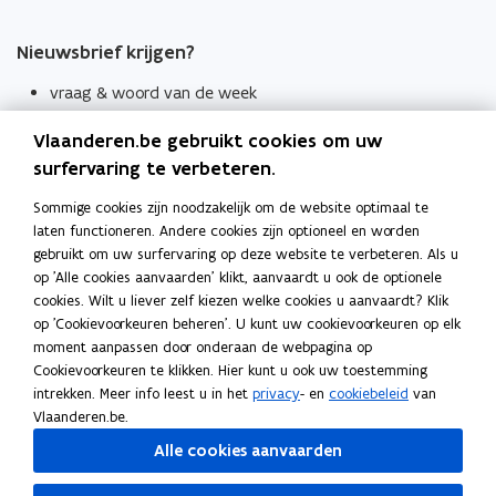
Nieuwsbrief krijgen?
vraag & woord van de week
wekelijks in je mailbox
Vlaanderen.be gebruikt cookies om uw
Schrijf je in
surfervaring te verbeteren.
Thema's
Sommige cookies zijn noodzakelijk om de website optimaal te
laten functioneren. Andere cookies zijn optioneel en worden
Taaladviezen
gebruikt om uw surfervaring op deze website te verbeteren. Als u
op 'Alle cookies aanvaarden' klikt, aanvaardt u ook de optionele
Spellingregels
cookies. Wilt u liever zelf kiezen welke cookies u aanvaardt? Klik
op 'Cookievoorkeuren beheren'. U kunt uw cookievoorkeuren op elk
Tips voor duidelijke taal
moment aanpassen door onderaan de webpagina op
Bekijk ook
Cookievoorkeuren te klikken. Hier kunt u ook uw toestemming
intrekken. Meer info leest u in het
privacy
- en
cookiebeleid
van
Spellingtests
Vlaanderen.be.
Alle cookies aanvaarden
Boek- en webwijzer