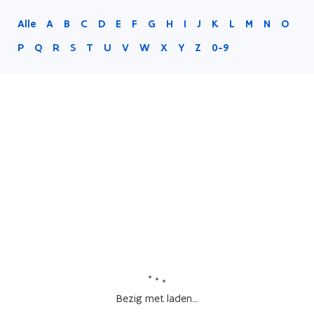
Alle
A
B
C
D
E
F
G
H
I
J
K
L
M
N
O
P
Q
R
S
T
U
V
W
X
Y
Z
0-9
Bezig met laden...