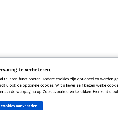
rvaring te verbeteren.
 te laten functioneren. Andere cookies zijn optioneel en worden g
Bekijk ook
ardt u ook de optionele cookies. Wilt u liever zelf kiezen welke cook
an de webpagina op Cookievoorkeuren te klikken. Hier kunt u ook 
zen
Spellingtests
 cookies aanvaarden
gels
Boek- en webwijzer