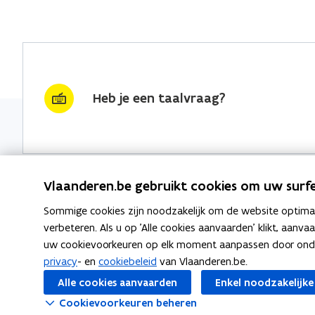
Heb je een taalvraag?
Vlaanderen.be gebruikt cookies om uw surfe
Sommige cookies zijn noodzakelijk om de website optimaal
Nieuwsbrief krijgen?
Thema's
verbeteren. Als u op 'Alle cookies aanvaarden' klikt, aanva
uw cookievoorkeuren op elk moment aanpassen door ondera
vraag & woord van de week
Taaladvie
privacy
- en
cookiebeleid
van Vlaanderen.be.
wekelijks in je mailbox
Alle cookies aanvaarden
Enkel noodzakelijke
Spellingre
Schrijf je in
Cookievoorkeuren beheren