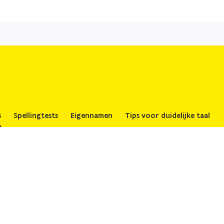
Overslaan
en
naar
de
inhoud
gaan
s
Spellingtests
Eigennamen
Tips voor duidelijke taal