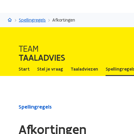
Taaladvies
Spellingregels
Afkortingen
TEAM
TAALADVIES
Start
Stel je vraag
Taaladviezen
Spellingregel
Gedaan
Spellingregels
met
laden.
Afkortingen
U