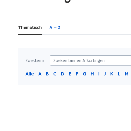
bevindt
zich
op:
Thematisch
A — Z
Afkortingen
Zoekterm
Alle
A
B
C
D
E
F
G
H
I
J
K
L
M