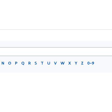
N
O
P
Q
R
S
T
U
V
W
X
Y
Z
0-9