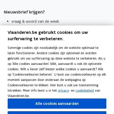
Nieuwsbrief krijgen?
vraag & woord van de week
wekelijks in je mailbox
Vlaanderen.be gebruikt cookies om uw
Schrijf je in
surfervaring te verbeteren.
Thema's
Sommige cookies zijn noodzakelijk om de website optimaal te
laten functioneren. Andere cookies zijn optioneel en worden
Taaladviezen
gebruikt om uw surfervaring op deze website te verbeteren. Als u
op 'Alle cookies aanvaarden' klikt, aanvaardt u ook de optionele
Spellingregels
cookies. Wilt u liever zelf kiezen welke cookies u aanvaardt? Klik
op 'Cookievoorkeuren beheren'. U kunt uw cookievoorkeuren op elk
Tips voor duidelijke taal
moment aanpassen door onderaan de webpagina op
Bekijk ook
Cookievoorkeuren te klikken. Hier kunt u ook uw toestemming
intrekken. Meer info leest u in het
privacy
- en
cookiebeleid
van
Spellingtests
Vlaanderen.be.
Alle cookies aanvaarden
Boek- en webwijzer