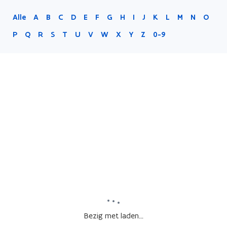
Alle
A
B
C
D
E
F
G
H
I
J
K
L
M
N
O
P
Q
R
S
T
U
V
W
X
Y
Z
0-9
Bezig met laden...