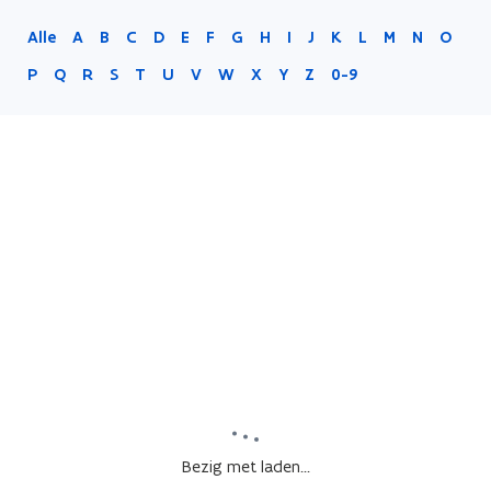
Alle
A
B
C
D
E
F
G
H
I
J
K
L
M
N
O
P
Q
R
S
T
U
V
W
X
Y
Z
0-9
Bezig met laden...