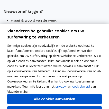
Nieuwsbrief krijgen?
vraag & woord van de week
wekelijks in je mailbox
Vlaanderen.be gebruikt cookies om uw
Schrijf je in
surfervaring te verbeteren.
Thema's
Sommige cookies zijn noodzakelijk om de website optimaal te
laten functioneren. Andere cookies zijn optioneel en worden
Taaladviezen
gebruikt om uw surfervaring op deze website te verbeteren. Als u
op 'Alle cookies aanvaarden' klikt, aanvaardt u ook de optionele
Spellingregels
cookies. Wilt u liever zelf kiezen welke cookies u aanvaardt? Klik
op 'Cookievoorkeuren beheren'. U kunt uw cookievoorkeuren op elk
Tips voor duidelijke taal
moment aanpassen door onderaan de webpagina op
Bekijk ook
Cookievoorkeuren te klikken. Hier kunt u ook uw toestemming
intrekken. Meer info leest u in het
privacy
- en
cookiebeleid
van
Spellingtests
Vlaanderen.be.
Alle cookies aanvaarden
Boek- en webwijzer