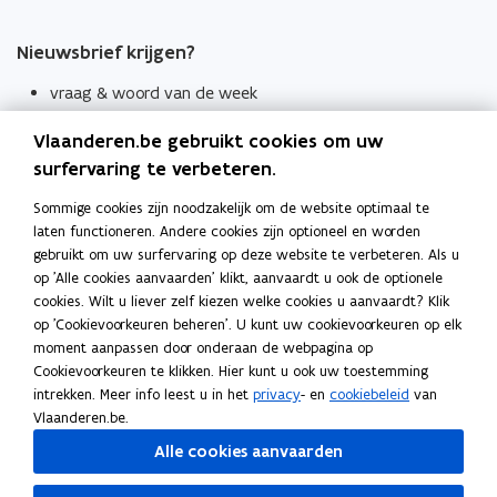
Nieuwsbrief krijgen?
vraag & woord van de week
wekelijks in je mailbox
Vlaanderen.be gebruikt cookies om uw
Schrijf je in
surfervaring te verbeteren.
Thema's
Sommige cookies zijn noodzakelijk om de website optimaal te
laten functioneren. Andere cookies zijn optioneel en worden
Taaladviezen
gebruikt om uw surfervaring op deze website te verbeteren. Als u
op 'Alle cookies aanvaarden' klikt, aanvaardt u ook de optionele
Spellingregels
cookies. Wilt u liever zelf kiezen welke cookies u aanvaardt? Klik
op 'Cookievoorkeuren beheren'. U kunt uw cookievoorkeuren op elk
Tips voor duidelijke taal
moment aanpassen door onderaan de webpagina op
Bekijk ook
Cookievoorkeuren te klikken. Hier kunt u ook uw toestemming
intrekken. Meer info leest u in het
privacy
- en
cookiebeleid
van
Spellingtests
Vlaanderen.be.
Alle cookies aanvaarden
Boek- en webwijzer