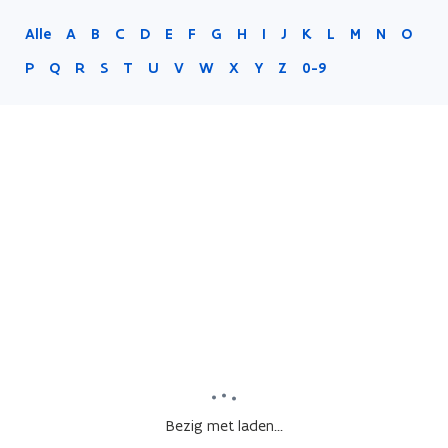
Alle
A
B
C
D
E
F
G
H
I
J
K
L
M
N
O
P
Q
R
S
T
U
V
W
X
Y
Z
0-9
Bezig met laden...