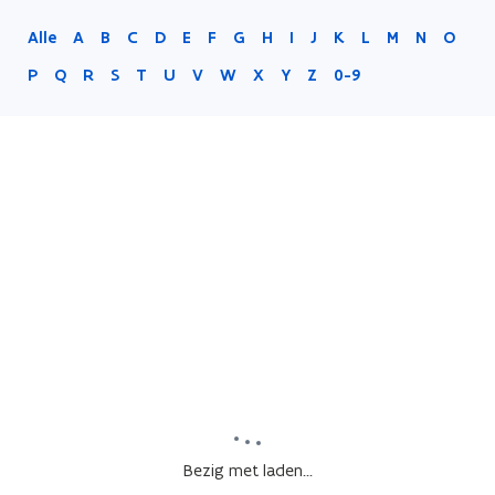
Alle
A
B
C
D
E
F
G
H
I
J
K
L
M
N
O
P
Q
R
S
T
U
V
W
X
Y
Z
0-9
Bezig met laden...