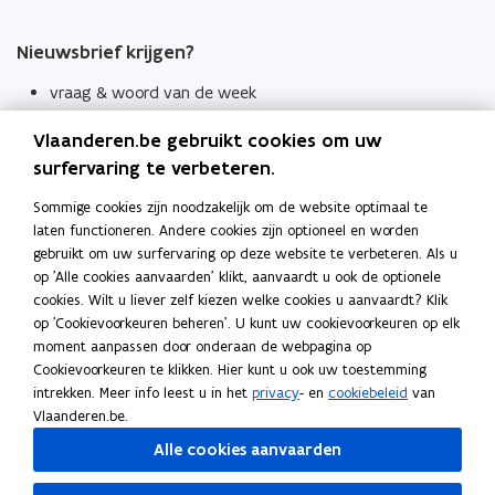
Nieuwsbrief krijgen?
vraag & woord van de week
wekelijks in je mailbox
Vlaanderen.be gebruikt cookies om uw
Schrijf je in
surfervaring te verbeteren.
Thema's
Sommige cookies zijn noodzakelijk om de website optimaal te
laten functioneren. Andere cookies zijn optioneel en worden
Taaladviezen
gebruikt om uw surfervaring op deze website te verbeteren. Als u
op 'Alle cookies aanvaarden' klikt, aanvaardt u ook de optionele
Spellingregels
cookies. Wilt u liever zelf kiezen welke cookies u aanvaardt? Klik
op 'Cookievoorkeuren beheren'. U kunt uw cookievoorkeuren op elk
Tips voor duidelijke taal
moment aanpassen door onderaan de webpagina op
Bekijk ook
Cookievoorkeuren te klikken. Hier kunt u ook uw toestemming
intrekken. Meer info leest u in het
privacy
- en
cookiebeleid
van
Spellingtests
Vlaanderen.be.
Alle cookies aanvaarden
Boek- en webwijzer