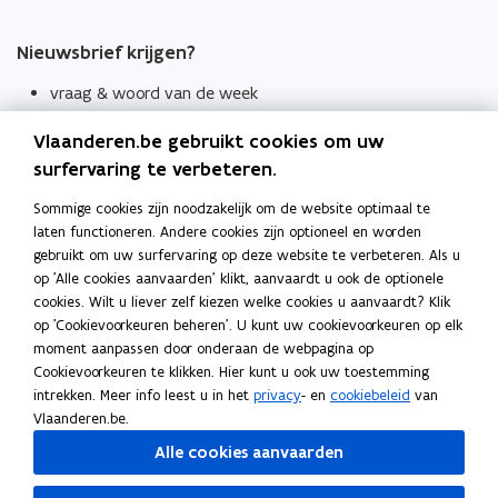
Nieuwsbrief krijgen?
vraag & woord van de week
wekelijks in je mailbox
Vlaanderen.be gebruikt cookies om uw
Schrijf je in
surfervaring te verbeteren.
Thema's
Sommige cookies zijn noodzakelijk om de website optimaal te
laten functioneren. Andere cookies zijn optioneel en worden
Taaladviezen
gebruikt om uw surfervaring op deze website te verbeteren. Als u
op 'Alle cookies aanvaarden' klikt, aanvaardt u ook de optionele
Spellingregels
cookies. Wilt u liever zelf kiezen welke cookies u aanvaardt? Klik
op 'Cookievoorkeuren beheren'. U kunt uw cookievoorkeuren op elk
Tips voor duidelijke taal
moment aanpassen door onderaan de webpagina op
Bekijk ook
Cookievoorkeuren te klikken. Hier kunt u ook uw toestemming
intrekken. Meer info leest u in het
privacy
- en
cookiebeleid
van
Spellingtests
Vlaanderen.be.
Alle cookies aanvaarden
Boek- en webwijzer