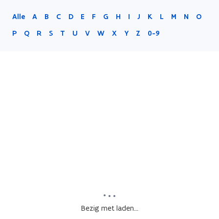
Alle
A
B
C
D
E
F
G
H
I
J
K
L
M
N
O
P
Q
R
S
T
U
V
W
X
Y
Z
0-9
Bezig met laden...