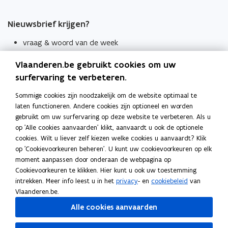
Nieuwsbrief krijgen?
vraag & woord van de week
wekelijks in je mailbox
Vlaanderen.be gebruikt cookies om uw
Schrijf je in
surfervaring te verbeteren.
Thema's
Sommige cookies zijn noodzakelijk om de website optimaal te
laten functioneren. Andere cookies zijn optioneel en worden
Taaladviezen
gebruikt om uw surfervaring op deze website te verbeteren. Als u
op 'Alle cookies aanvaarden' klikt, aanvaardt u ook de optionele
Spellingregels
cookies. Wilt u liever zelf kiezen welke cookies u aanvaardt? Klik
op 'Cookievoorkeuren beheren'. U kunt uw cookievoorkeuren op elk
Tips voor duidelijke taal
moment aanpassen door onderaan de webpagina op
Bekijk ook
Cookievoorkeuren te klikken. Hier kunt u ook uw toestemming
intrekken. Meer info leest u in het
privacy
- en
cookiebeleid
van
Spellingtests
Vlaanderen.be.
Alle cookies aanvaarden
Boek- en webwijzer