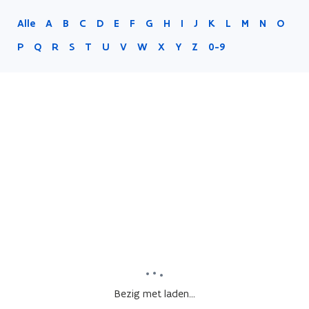
Alle
A
B
C
D
E
F
G
H
I
J
K
L
M
N
O
P
Q
R
S
T
U
V
W
X
Y
Z
0-9
Bezig met laden...