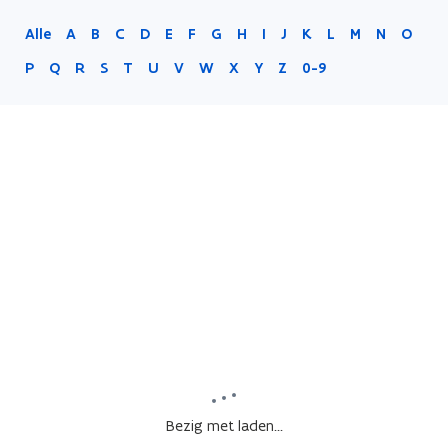
Alle
A
B
C
D
E
F
G
H
I
J
K
L
M
N
O
P
Q
R
S
T
U
V
W
X
Y
Z
0-9
Bezig met laden...