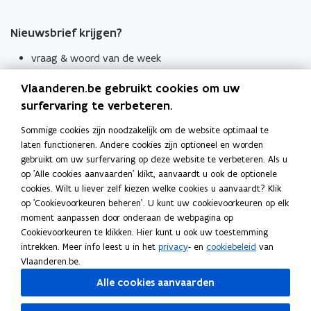
Nieuwsbrief krijgen?
vraag & woord van de week
wekelijks in je mailbox
Vlaanderen.be gebruikt cookies om uw
Schrijf je in
surfervaring te verbeteren.
Thema's
Sommige cookies zijn noodzakelijk om de website optimaal te
laten functioneren. Andere cookies zijn optioneel en worden
Taaladviezen
gebruikt om uw surfervaring op deze website te verbeteren. Als u
op 'Alle cookies aanvaarden' klikt, aanvaardt u ook de optionele
Spellingregels
cookies. Wilt u liever zelf kiezen welke cookies u aanvaardt? Klik
op 'Cookievoorkeuren beheren'. U kunt uw cookievoorkeuren op elk
Tips voor duidelijke taal
moment aanpassen door onderaan de webpagina op
Bekijk ook
Cookievoorkeuren te klikken. Hier kunt u ook uw toestemming
intrekken. Meer info leest u in het
privacy
- en
cookiebeleid
van
Spellingtests
Vlaanderen.be.
Alle cookies aanvaarden
Boek- en webwijzer