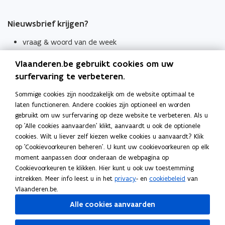
Nieuwsbrief krijgen?
vraag & woord van de week
wekelijks in je mailbox
Vlaanderen.be gebruikt cookies om uw
Schrijf je in
surfervaring te verbeteren.
Thema's
Sommige cookies zijn noodzakelijk om de website optimaal te
laten functioneren. Andere cookies zijn optioneel en worden
Taaladviezen
gebruikt om uw surfervaring op deze website te verbeteren. Als u
op 'Alle cookies aanvaarden' klikt, aanvaardt u ook de optionele
Spellingregels
cookies. Wilt u liever zelf kiezen welke cookies u aanvaardt? Klik
op 'Cookievoorkeuren beheren'. U kunt uw cookievoorkeuren op elk
Tips voor duidelijke taal
moment aanpassen door onderaan de webpagina op
Bekijk ook
Cookievoorkeuren te klikken. Hier kunt u ook uw toestemming
intrekken. Meer info leest u in het
privacy
- en
cookiebeleid
van
Spellingtests
Vlaanderen.be.
Alle cookies aanvaarden
Boek- en webwijzer