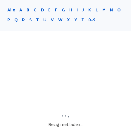
Alle
A
B
C
D
E
F
G
H
I
J
K
L
M
N
O
P
Q
R
S
T
U
V
W
X
Y
Z
0-9
Bezig met laden...