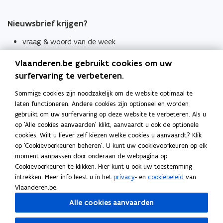
Nieuwsbrief krijgen?
vraag & woord van de week
wekelijks in je mailbox
Vlaanderen.be gebruikt cookies om uw
Schrijf je in
surfervaring te verbeteren.
Thema's
Sommige cookies zijn noodzakelijk om de website optimaal te
laten functioneren. Andere cookies zijn optioneel en worden
Taaladviezen
gebruikt om uw surfervaring op deze website te verbeteren. Als u
op 'Alle cookies aanvaarden' klikt, aanvaardt u ook de optionele
Spellingregels
cookies. Wilt u liever zelf kiezen welke cookies u aanvaardt? Klik
op 'Cookievoorkeuren beheren'. U kunt uw cookievoorkeuren op elk
Tips voor duidelijke taal
moment aanpassen door onderaan de webpagina op
Bekijk ook
Cookievoorkeuren te klikken. Hier kunt u ook uw toestemming
intrekken. Meer info leest u in het
privacy
- en
cookiebeleid
van
Spellingtests
Vlaanderen.be.
Alle cookies aanvaarden
Boek- en webwijzer