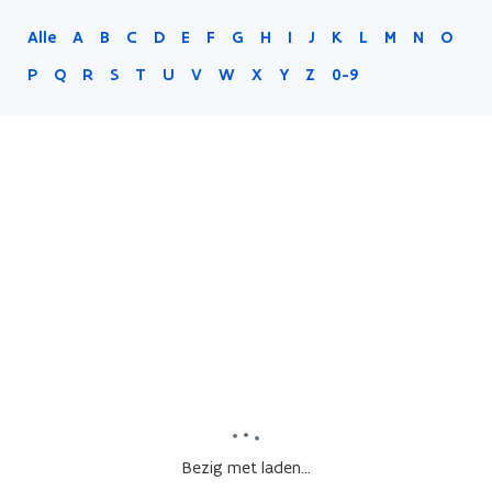
Alle
A
B
C
D
E
F
G
H
I
J
K
L
M
N
O
P
Q
R
S
T
U
V
W
X
Y
Z
0-9
Bezig met laden...