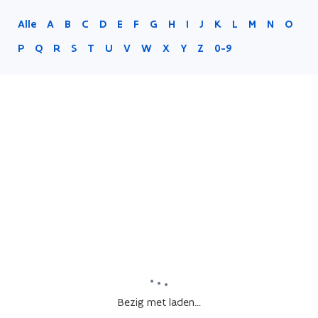
Alle
A
B
C
D
E
F
G
H
I
J
K
L
M
N
O
P
Q
R
S
T
U
V
W
X
Y
Z
0-9
Bezig met laden...