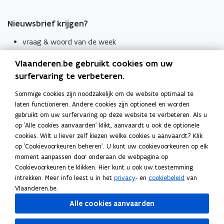
Nieuwsbrief krijgen?
vraag & woord van de week
wekelijks in je mailbox
Vlaanderen.be gebruikt cookies om uw
Schrijf je in
surfervaring te verbeteren.
Thema's
Sommige cookies zijn noodzakelijk om de website optimaal te
laten functioneren. Andere cookies zijn optioneel en worden
Taaladviezen
gebruikt om uw surfervaring op deze website te verbeteren. Als u
op 'Alle cookies aanvaarden' klikt, aanvaardt u ook de optionele
Spellingregels
cookies. Wilt u liever zelf kiezen welke cookies u aanvaardt? Klik
op 'Cookievoorkeuren beheren'. U kunt uw cookievoorkeuren op elk
Tips voor duidelijke taal
moment aanpassen door onderaan de webpagina op
Bekijk ook
Cookievoorkeuren te klikken. Hier kunt u ook uw toestemming
intrekken. Meer info leest u in het
privacy
- en
cookiebeleid
van
Spellingtests
Vlaanderen.be.
Alle cookies aanvaarden
Boek- en webwijzer