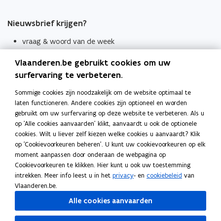
Nieuwsbrief krijgen?
vraag & woord van de week
wekelijks in je mailbox
Vlaanderen.be gebruikt cookies om uw
Schrijf je in
surfervaring te verbeteren.
Thema's
Sommige cookies zijn noodzakelijk om de website optimaal te
laten functioneren. Andere cookies zijn optioneel en worden
Taaladviezen
gebruikt om uw surfervaring op deze website te verbeteren. Als u
op 'Alle cookies aanvaarden' klikt, aanvaardt u ook de optionele
Spellingregels
cookies. Wilt u liever zelf kiezen welke cookies u aanvaardt? Klik
op 'Cookievoorkeuren beheren'. U kunt uw cookievoorkeuren op elk
Tips voor duidelijke taal
moment aanpassen door onderaan de webpagina op
Bekijk ook
Cookievoorkeuren te klikken. Hier kunt u ook uw toestemming
intrekken. Meer info leest u in het
privacy
- en
cookiebeleid
van
Spellingtests
Vlaanderen.be.
Alle cookies aanvaarden
Boek- en webwijzer