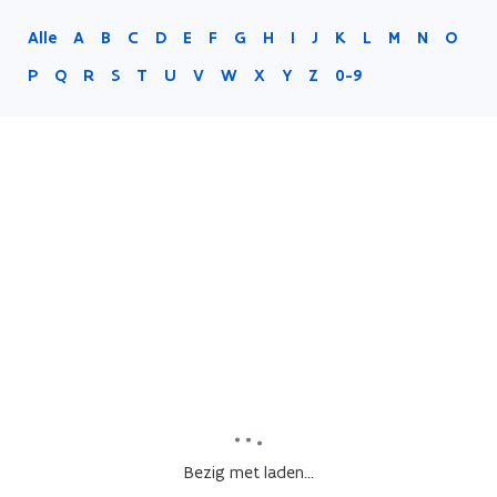
Alle
A
B
C
D
E
F
G
H
I
J
K
L
M
N
O
P
Q
R
S
T
U
V
W
X
Y
Z
0-9
Bezig met laden...