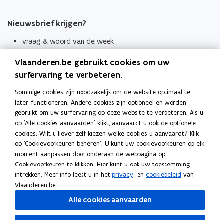
Nieuwsbrief krijgen?
vraag & woord van de week
wekelijks in je mailbox
Vlaanderen.be gebruikt cookies om uw
Schrijf je in
surfervaring te verbeteren.
Thema's
Sommige cookies zijn noodzakelijk om de website optimaal te
laten functioneren. Andere cookies zijn optioneel en worden
Taaladviezen
gebruikt om uw surfervaring op deze website te verbeteren. Als u
op 'Alle cookies aanvaarden' klikt, aanvaardt u ook de optionele
Spellingregels
cookies. Wilt u liever zelf kiezen welke cookies u aanvaardt? Klik
op 'Cookievoorkeuren beheren'. U kunt uw cookievoorkeuren op elk
Tips voor duidelijke taal
moment aanpassen door onderaan de webpagina op
Bekijk ook
Cookievoorkeuren te klikken. Hier kunt u ook uw toestemming
intrekken. Meer info leest u in het
privacy
- en
cookiebeleid
van
Spellingtests
Vlaanderen.be.
Alle cookies aanvaarden
Boek- en webwijzer