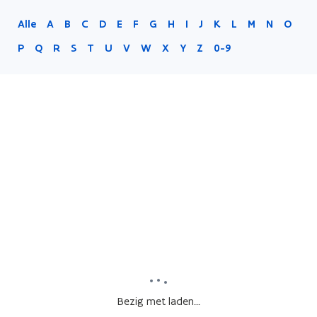
Alle
A
B
C
D
E
F
G
H
I
J
K
L
M
N
O
P
Q
R
S
T
U
V
W
X
Y
Z
0-9
Bezig met laden...