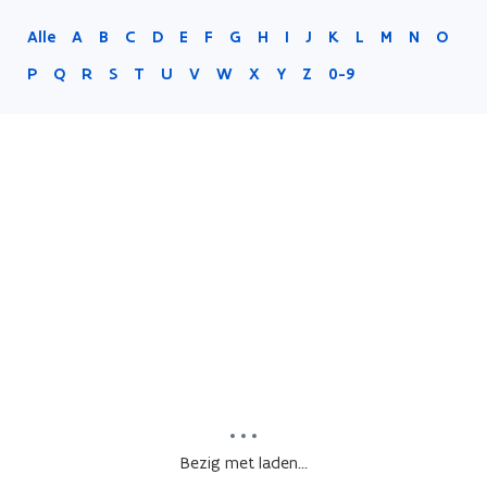
Alle
A
B
C
D
E
F
G
H
I
J
K
L
M
N
O
P
Q
R
S
T
U
V
W
X
Y
Z
0-9
Bezig met laden...