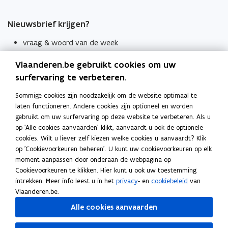
Nieuwsbrief krijgen?
vraag & woord van de week
wekelijks in je mailbox
Vlaanderen.be gebruikt cookies om uw
Schrijf je in
surfervaring te verbeteren.
Thema's
Sommige cookies zijn noodzakelijk om de website optimaal te
laten functioneren. Andere cookies zijn optioneel en worden
Taaladviezen
gebruikt om uw surfervaring op deze website te verbeteren. Als u
op 'Alle cookies aanvaarden' klikt, aanvaardt u ook de optionele
Spellingregels
cookies. Wilt u liever zelf kiezen welke cookies u aanvaardt? Klik
op 'Cookievoorkeuren beheren'. U kunt uw cookievoorkeuren op elk
Tips voor duidelijke taal
moment aanpassen door onderaan de webpagina op
Bekijk ook
Cookievoorkeuren te klikken. Hier kunt u ook uw toestemming
intrekken. Meer info leest u in het
privacy
- en
cookiebeleid
van
Spellingtests
Vlaanderen.be.
Alle cookies aanvaarden
Boek- en webwijzer