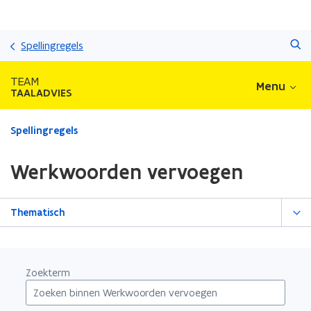
Overslaan
Zoeken
en
Spellingregels
naar
de
TEAM
Menu
inhoud
TAALADVIES
gaan
Gedaan
Spellingregels
met
laden.
Werkwoorden vervoegen
U
bevindt
zich
Thematisch
op:
Werkwoorden
vervoegen
Zoekterm