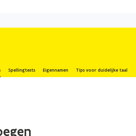
Overslaan
en
naar
de
inhoud
gaan
s
Spellingtests
Eigennamen
Tips voor duidelijke taal
oegen