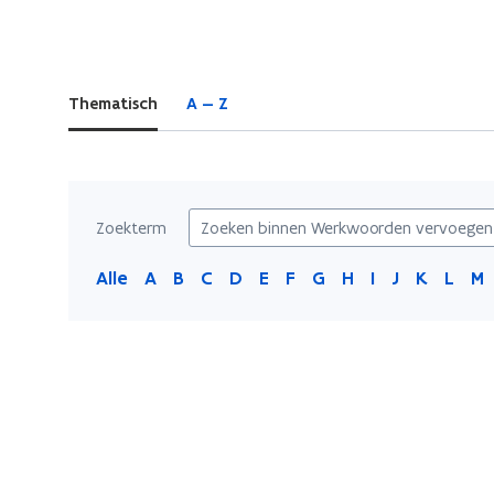
bevindt
zich
op:
Thematisch
A — Z
Werkwoorden
vervoegen
Zoekterm
Alle
A
B
C
D
E
F
G
H
I
J
K
L
M