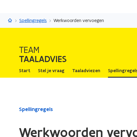
Taaladvies
Spellingregels
Werkwoorden vervoegen
TEAM
TAALADVIES
Start
Stel je vraag
Taaladviezen
Spellingregel
Gedaan
Spellingregels
met
laden.
Werkwoorden verv
U