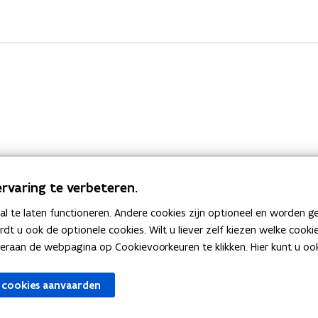
rvaring te verbeteren.
 te laten functioneren. Andere cookies zijn optioneel en worden g
Bekijk ook
ardt u ook de optionele cookies. Wilt u liever zelf kiezen welke cook
an de webpagina op Cookievoorkeuren te klikken. Hier kunt u ook 
zen
Spellingtests
 cookies aanvaarden
gels
Boek- en webwijzer