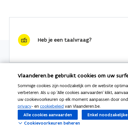
Heb je een taalvraag?
Vlaanderen.be gebruikt cookies om uw surfe
Sommige cookies zijn noodzakelijk om de website optimaal
Nieuwsbrief krijgen?
Thema's
verbeteren. Als u op 'Alle cookies aanvaarden' klikt, aanva
uw cookievoorkeuren op elk moment aanpassen door ondera
vraag & woord van de week
Taaladvie
privacy
- en
cookiebeleid
van Vlaanderen.be.
wekelijks in je mailbox
Alle cookies aanvaarden
Enkel noodzakelijke
Spellingre
Schrijf je in
Cookievoorkeuren beheren