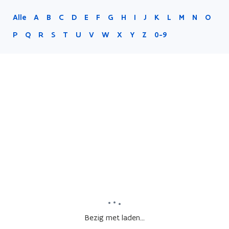
Alle
A
B
C
D
E
F
G
H
I
J
K
L
M
N
O
P
Q
R
S
T
U
V
W
X
Y
Z
0-9
Bezig met laden...