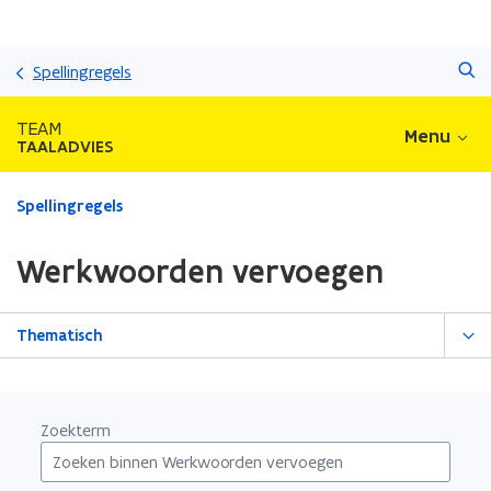
Overslaan
Zoeken
en
Spellingregels
naar
de
TEAM
Menu
inhoud
TAALADVIES
gaan
Gedaan
Spellingregels
met
laden.
Werkwoorden vervoegen
U
bevindt
zich
Thematisch
op:
Werkwoorden
vervoegen
Zoekterm