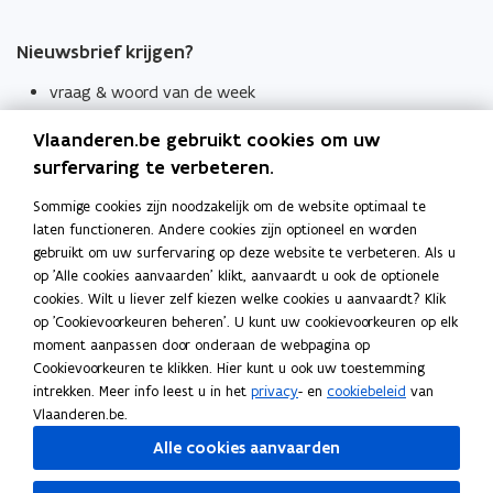
Nieuwsbrief krijgen?
vraag & woord van de week
wekelijks in je mailbox
Vlaanderen.be gebruikt cookies om uw
Schrijf je in
surfervaring te verbeteren.
Thema's
Sommige cookies zijn noodzakelijk om de website optimaal te
laten functioneren. Andere cookies zijn optioneel en worden
Taaladviezen
gebruikt om uw surfervaring op deze website te verbeteren. Als u
op 'Alle cookies aanvaarden' klikt, aanvaardt u ook de optionele
Spellingregels
cookies. Wilt u liever zelf kiezen welke cookies u aanvaardt? Klik
op 'Cookievoorkeuren beheren'. U kunt uw cookievoorkeuren op elk
Tips voor duidelijke taal
moment aanpassen door onderaan de webpagina op
Bekijk ook
Cookievoorkeuren te klikken. Hier kunt u ook uw toestemming
intrekken. Meer info leest u in het
privacy
- en
cookiebeleid
van
Spellingtests
Vlaanderen.be.
Alle cookies aanvaarden
Boek- en webwijzer