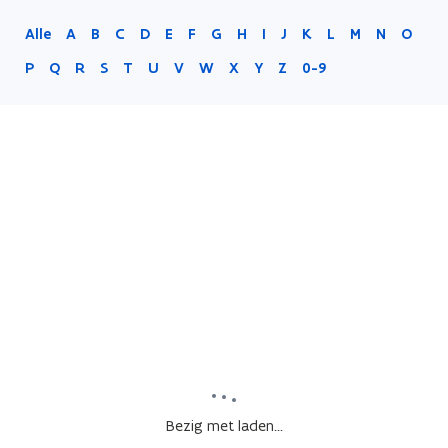
Alle
A
B
C
D
E
F
G
H
I
J
K
L
M
N
O
P
Q
R
S
T
U
V
W
X
Y
Z
0-9
Bezig met laden...