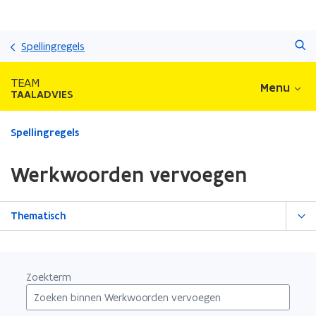
Overslaan
Zoeken
en
Spellingregels
naar
de
TEAM
Menu
inhoud
TAALADVIES
gaan
Gedaan
Spellingregels
met
laden.
Werkwoorden vervoegen
U
bevindt
zich
Thematisch
op:
Werkwoorden
vervoegen
Zoekterm