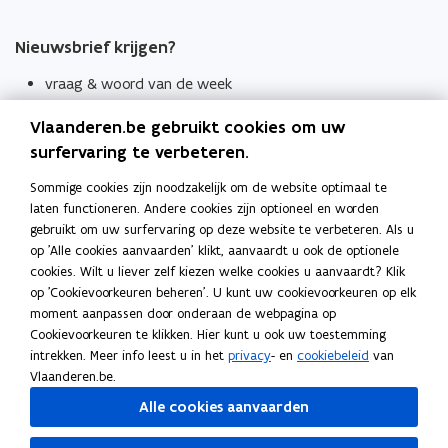
Nieuwsbrief krijgen?
vraag & woord van de week
wekelijks in je mailbox
Vlaanderen.be gebruikt cookies om uw
Schrijf je in
surfervaring te verbeteren.
Thema's
Sommige cookies zijn noodzakelijk om de website optimaal te
laten functioneren. Andere cookies zijn optioneel en worden
Taaladviezen
gebruikt om uw surfervaring op deze website te verbeteren. Als u
op 'Alle cookies aanvaarden' klikt, aanvaardt u ook de optionele
Spellingregels
cookies. Wilt u liever zelf kiezen welke cookies u aanvaardt? Klik
op 'Cookievoorkeuren beheren'. U kunt uw cookievoorkeuren op elk
Tips voor duidelijke taal
moment aanpassen door onderaan de webpagina op
Bekijk ook
Cookievoorkeuren te klikken. Hier kunt u ook uw toestemming
intrekken. Meer info leest u in het
privacy
- en
cookiebeleid
van
Spellingtests
Vlaanderen.be.
Alle cookies aanvaarden
Boek- en webwijzer